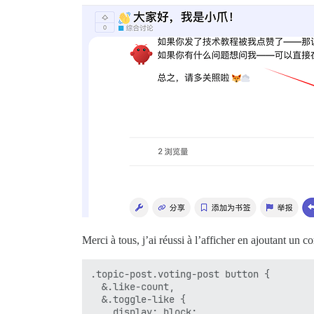
Merci à tous, j’ai réussi à l’afficher en ajoutant un
.topic-post.voting-post button {

  &.like-count,

  &.toggle-like {

    display: block;
