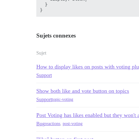
  }

Sujets connexes
Sujet
How to display likes on posts with voting pl
Support
Show both like and vote button on topics
Support
topic-voting
Post Voting has likes enabled but they won't 
Bug
reactions
,
post-voting