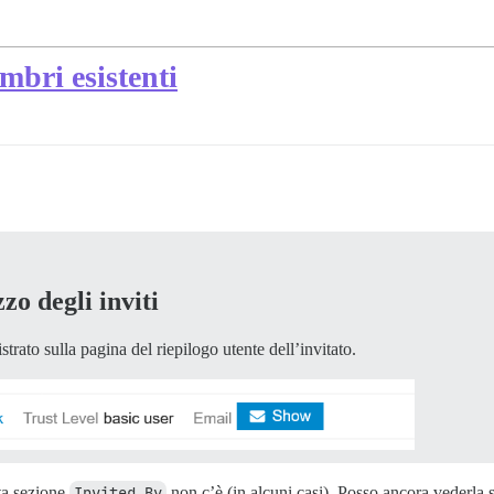
mbri esistenti
zo degli inviti
strato sulla pagina del riepilogo utente dell’invitato.
ta sezione
Invited By
non c’è (in alcuni casi). Posso ancora vederla 