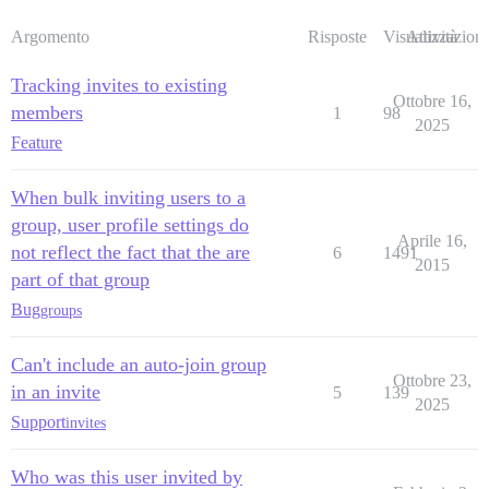
Argomento
Risposte
Visualizzazioni
Attività
Tracking invites to existing
Ottobre 16,
members
1
98
2025
Feature
When bulk inviting users to a
group, user profile settings do
Aprile 16,
not reflect the fact that the are
6
1491
2015
part of that group
Bug
groups
Can't include an auto-join group
Ottobre 23,
in an invite
5
139
2025
Support
invites
Who was this user invited by