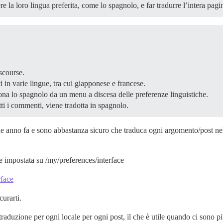
re la loro lingua preferita, come lo spagnolo, e far tradurre l’intera pagi
scourse.
i in varie lingue, tra cui giapponese e francese.
ona lo spagnolo da un menu a discesa delle preferenze linguistiche.
tti i commenti, viene tradotta in spagnolo.
e anno fa e sono abbastanza sicuro che traduca ogni argomento/post nell
re impostata su /my/preferences/interface
rface
curarti.
traduzione per ogni locale per ogni post, il che è utile quando ci sono più