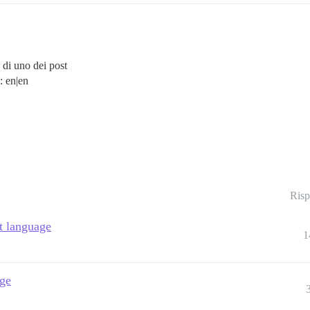
 di uno dei post
: en|en
Risp
t language
1
age