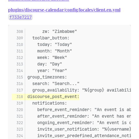
plugins/discourse-calendar/config/locales/client.en.yml
f733e7217
      zw: "Zimbabwe"
  toolbar_button:
    today: "Today"
    month: "Month"
    week: "Week"
    day: "Day"
    year: "Year"
group_timezones:
  search: "Search..."
  group_availability: "%{group} availability"
discourse_post_event:
  notifications:
    before_event_reminder: "An event is about
    after_event_reminder: "An event has ended
    ongoing_event_reminder: "An event is ongo
    invite_user_notification: "%{username} %{
    invite_user_predefined_attendance_notific