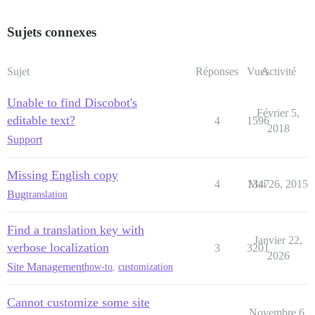
Sujets connexes
Sujet
Réponses
Vues
Activité
Unable to find Discobot's
Février 5,
editable text?
4
1596
2018
Support
Missing English copy
4
1347
Mai 26, 2015
Bug
translation
Find a translation key with
Janvier 22,
verbose localization
3
3201
2026
Site Management
how-to
,
customization
Cannot customize some site
Novembre 6,