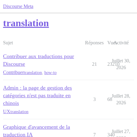
Discourse Meta
translation
Sujet
Réponses
Vues
Activité
Contribuer aux traductions pour
Juillet 30,
Discourse
21
23210
2026
Contribuer
translation
,
how-to
Admin : la page de gestion des
catégories n'est pas traduite en
Juillet 28,
3
68
chinois
2026
UX
translation
Graphique d'avancement de la
Juillet 27,
traduction IA
7
340