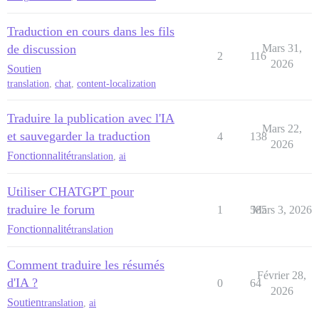
Traduction en cours dans les fils
de discussion
Mars 31,
2
116
2026
Soutien
translation
,
chat
,
content-localization
Traduire la publication avec l'IA
Mars 22,
et sauvegarder la traduction
4
138
2026
Fonctionnalité
translation
,
ai
Utiliser CHATGPT pour
traduire le forum
1
585
Mars 3, 2026
Fonctionnalité
translation
Comment traduire les résumés
Février 28,
d'IA ?
0
64
2026
Soutien
translation
,
ai