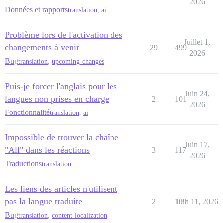
2026
Données et rapports
translation
,
ai
Problème lors de l'activation des
Juillet 1,
changements à venir
29
499
2026
Bug
translation
,
upcoming-changes
Puis-je forcer l'anglais pour les
Juin 24,
langues non prises en charge
2
101
2026
Fonctionnalité
translation
,
ai
Impossible de trouver la chaîne
Juin 17,
"All" dans les réactions
3
117
2026
Traductions
translation
Les liens des articles n'utilisent
pas la langue traduite
2
109
Juin 11, 2026
Bug
translation
,
content-localization