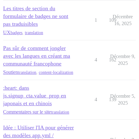
Les titres de section du
formulaire de badges ne sont
Décembre
1
109
pas traduisibles
16, 2025
UX
badges
,
translation
Pas sûr de comment jongler
avec les langues en créant ma
Décembre 9,
4
162
communauté francophone
2025
Soutien
translation
,
content-localization
:heart: dans
js.signup_cta.value_prop en
Décembre 5,
4
139
japonais et en chinois
2025
Commentaires sur le site
translation
Idée : Utiliser l'IA pour générer
des modèles app.yml /