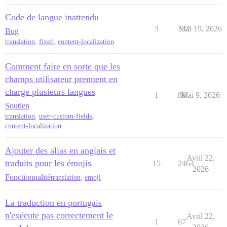
Code de langue inattendu
3
132
Mai 19, 2026
Bug
translation
,
fixed
,
content-localization
Comment faire en sorte que les
champs utilisateur prennent en
charge plusieurs langues
1
86
Mai 9, 2026
Soutien
translation
,
user-custom-fields
,
content-localization
Ajouter des alias en anglais et
Avril 22,
traduits pour les émojis
15
2464
2026
Fonctionnalité
translation
,
emoji
La traduction en portugais
n'exécute pas correctement le
Avril 22,
1
67