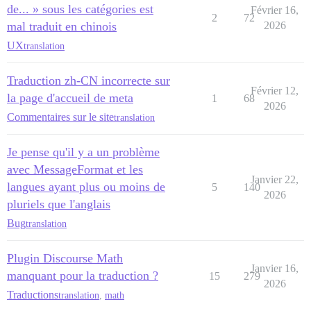
de... » sous les catégories est
Février 16,
2
72
mal traduit en chinois
2026
UX
translation
Traduction zh-CN incorrecte sur
Février 12,
la page d'accueil de meta
1
68
2026
Commentaires sur le site
translation
Je pense qu'il y a un problème
avec MessageFormat et les
Janvier 22,
langues ayant plus ou moins de
5
140
2026
pluriels que l'anglais
Bug
translation
Plugin Discourse Math
Janvier 16,
manquant pour la traduction ?
15
279
2026
Traductions
translation
,
math