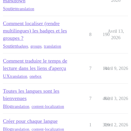
markdown
2026
Soutien
translation
Comment localiser (rendre
multilingues) les badges et les
Avril 13,
8
190
groupes ?
2026
Soutien
badges
,
groups
,
translation
Comment traduire le temps de
lecture dans les liens d'aperçu
7
141
Avril 9, 2026
UX
translation
,
onebox
Toutes les langues sont les
bienvenues
7
402
Avril 3, 2026
Blog
translation
,
content-localization
Créer pour chaque langue
1
329
Avril 2, 2026
Blog
translation
,
content-localization