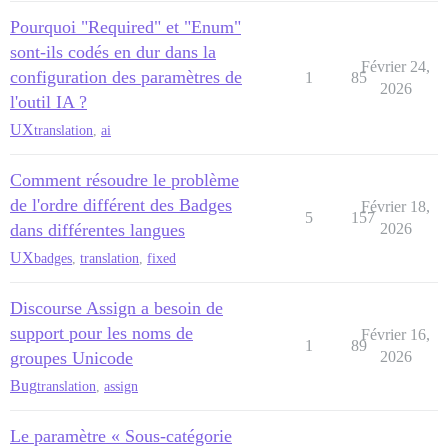
Pourquoi "Required" et "Enum"
sont-ils codés en dur dans la
Février 24,
configuration des paramètres de
1
85
2026
l'outil IA ?
UX
translation
,
ai
Comment résoudre le problème
de l'ordre différent des Badges
Février 18,
5
157
dans différentes langues
2026
UX
badges
,
translation
,
fixed
Discourse Assign a besoin de
support pour les noms de
Février 16,
1
89
groupes Unicode
2026
Bug
translation
,
assign
Le paramètre « Sous-catégorie