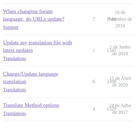
When changing forum
16 de
language, do URLs update?
7
1144
Setembro de
2016
Support
Update my translation file with
1 de Junho
latest updates
1
1341
de 2019
Translations
Change/Update language
15 de Abril
translation
6
3398
de 2020
Translations
Translate Method options
24 de Julho
4
1329
de 2017
Translations