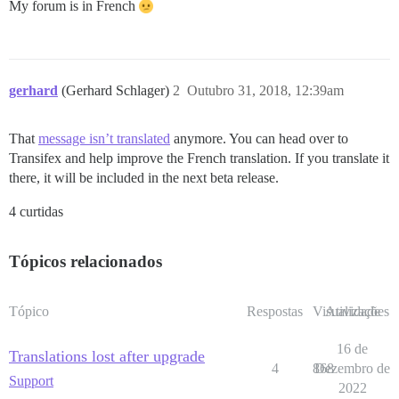
My forum is in French
gerhard
(Gerhard Schlager)
2
Outubro 31, 2018, 12:39am
That
message isn’t translated
anymore. You can head over to
Transifex and help improve the French translation. If you translate it
there, it will be included in the next beta release.
4 curtidas
Tópicos relacionados
Tópico
Respostas
Visualizações
Atividade
16 de
Translations lost after upgrade
4
868
Dezembro de
Support
2022