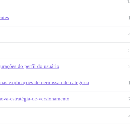
1
ntes
urações do perfil do usuário
nas explicações de permissão de categoria
nova-estratégia-de-versionamento