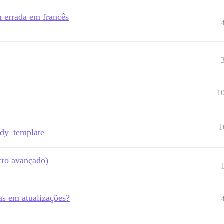
 errada em francês
1
1
ody_template
ltro avançado)
as em atualizações?