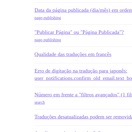
Data da página publicada (dia/mês) em ordem
page-publishing
"Publicar Página" ou "Página Publicada"?
page-publishing
Qualidade das traduções em francês
Erro de digitação na tradução para japonês:
user_notifications.confirm_old_email.text_b
Número em frente a "filtros avançados" (1 fi
search
Traduções desatualizadas podem ser removid