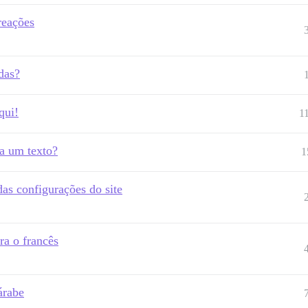
reações
das?
qui!
1
a um texto?
1
as configurações do site
ra o francês
árabe