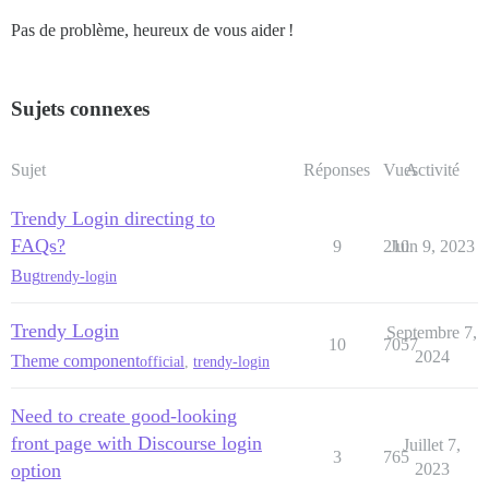
Pas de problème, heureux de vous aider !
Sujets connexes
Sujet
Réponses
Vues
Activité
Trendy Login directing to
FAQs?
9
210
Juin 9, 2023
Bug
trendy-login
Trendy Login
Septembre 7,
10
7057
2024
Theme component
official
,
trendy-login
Need to create good-looking
front page with Discourse login
Juillet 7,
3
765
option
2023