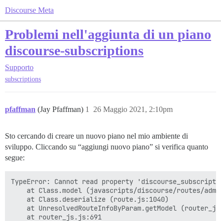
Discourse Meta
Problemi nell'aggiunta di un piano
discourse-subscriptions
Supporto
subscriptions
pfaffman
(Jay Pfaffman)
1
26 Maggio 2021, 2:10pm
Sto cercando di creare un nuovo piano nel mio ambiente di
sviluppo. Cliccando su “aggiungi nuovo piano” si verifica quanto
segue:
TypeError: Cannot read property 'discourse_subscripti
    at Class.model (javascripts/discourse/routes/admi
    at Class.deserialize (route.js:1040)

    at UnresolvedRouteInfoByParam.getModel (router_js.
    at router_js.js:691
