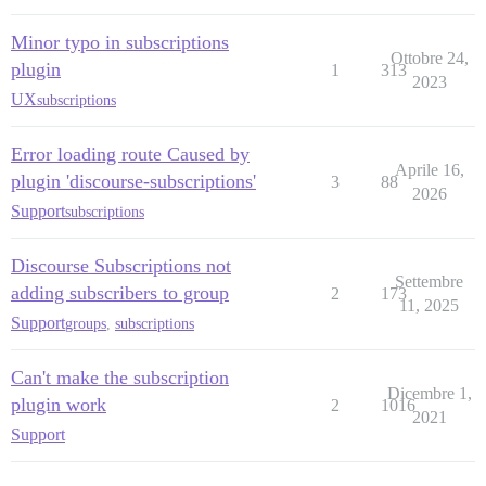
Minor typo in subscriptions
Ottobre 24,
plugin
1
313
2023
UX
subscriptions
Error loading route Caused by
Aprile 16,
plugin 'discourse-subscriptions'
3
88
2026
Support
subscriptions
Discourse Subscriptions not
Settembre
adding subscribers to group
2
173
11, 2025
Support
groups
,
subscriptions
Can't make the subscription
Dicembre 1,
plugin work
2
1016
2021
Support