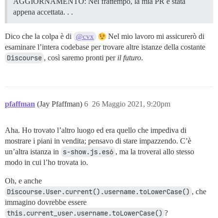
AGGIORNAMENTO: Nel frattempo, la mia PR è stata
appena accettata. . .
Dico che la colpa è di
Nel mio lavoro mi assicurerò di
@cvx
esaminare l’intera codebase per trovare altre istanze della costante
Discourse
, così saremo pronti per
il futuro
.
pfaffman
(Jay Pfaffman)
6
26 Maggio 2021, 9:20pm
Aha. Ho trovato l’altro luogo ed era quello che impediva di
mostrare i piani in vendita; pensavo di stare impazzendo. C’è
un’altra istanza in
s-show.js.es6
, ma la troverai allo stesso
modo in cui l’ho trovata io.
Oh, e anche
Discourse.User.current().username.toLowerCase()
, che
immagino dovrebbe essere
this.current_user.username.toLowerCase()
?