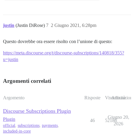
justin
(Justin DiRose)
7
2 Giugno 2021, 6:28pm
Questo dovrebbe ora essere risolto con l’unione di questo:
https://meta.discourse.org/t/discourse-subscriptions/140818/355?
u=justin
Argomenti correlati
Argomento
Risposte
Visualizzazioni
Attività
Discourse Subscriptions Plugin
Giugno 20,
Plugin
46
52186
2026
official
,
subscriptions
,
payments
,
included-in-core