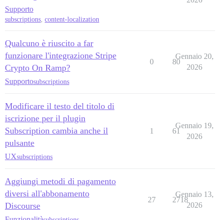
Supporto
subscriptions
,
content-localization
Qualcuno è riuscito a far
funzionare l'integrazione Stripe
Gennaio 20,
0
80
Crypto On Ramp?
2026
Supporto
subscriptions
Modificare il testo del titolo di
iscrizione per il plugin
Gennaio 19,
Subscription cambia anche il
1
61
2026
pulsante
UX
subscriptions
Aggiungi metodi di pagamento
diversi all'abbonamento
Gennaio 13,
27
2718
Discourse
2026
Funzionalità
subscriptions