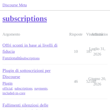
Discourse Meta
subscriptions
Argomento
Risposte
Visualizzazioni
Attività
Offri sconti in base ai livelli di
Luglio 31,
fiducia
10
187
2026
Funzionalità
subscriptions
Plugin di sottoscrizioni per
Discourse
Giugno 20,
46
52180
Plugin
2026
official
,
subscriptions
,
payments
,
included-in-core
Fallimenti silenziosi delle