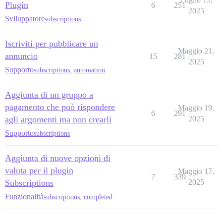
Plugin
6
251
2025
Sviluppatore
subscriptions
Iscriviti per pubblicare un
Maggio 21,
annuncio
15
281
2025
Supporto
subscriptions
,
automation
Aggiunta di un gruppo a
pagamento che può rispondere
Maggio 19,
6
291
agli argomenti ma non crearli
2025
Supporto
subscriptions
Aggiunta di nuove opzioni di
valuta per il plugin
Maggio 17,
7
339
Subscriptions
2025
Funzionalità
subscriptions
,
completed