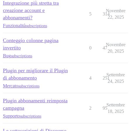
Integrazione più stretta tra
creazione account e
Novembre
5
314
abbonamenti?
22, 2025
Funzionalità
subscriptions
Conteggio colonne pagina
Novembre
invertito
0
47
20, 2025
Bug
subscriptions
Plugin per migliorare il Plugin
Settembre
di abbonamento
4
251
24, 2025
Mercato
subscriptions
Plugin abbonamenti reimposta
Settembre
campagna
2
95
18, 2025
Supporto
subscriptions
Le sottoscrizioni di Discourse