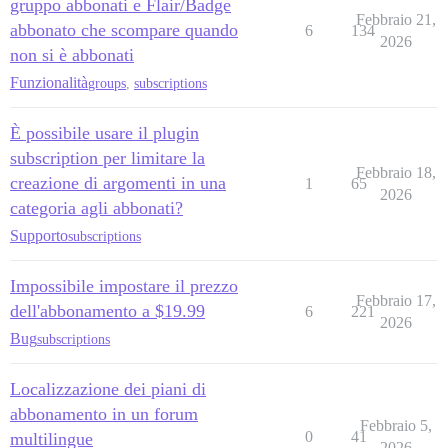
gruppo abbonati e Flair/Badge
Febbraio 21,
abbonato che scompare quando
6
134
2026
non si è abbonati
Funzionalità
groups
,
subscriptions
È possibile usare il plugin
subscription per limitare la
Febbraio 18,
creazione di argomenti in una
1
65
2026
categoria agli abbonati?
Supporto
subscriptions
Impossibile impostare il prezzo
Febbraio 17,
dell'abbonamento a $19.99
6
221
2026
Bug
subscriptions
Localizzazione dei piani di
abbonamento in un forum
Febbraio 5,
0
41
multilingue
2026