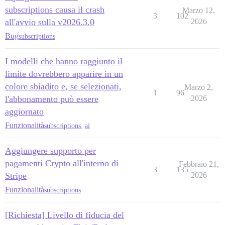
subscriptions causa il crash
Marzo 12,
3
102
all'avvio sulla v2026.3.0
2026
Bug
subscriptions
I modelli che hanno raggiunto il
limite dovrebbero apparire in un
colore sbiadito e, se selezionati,
Marzo 2,
1
96
l'abbonamento può essere
2026
aggiornato
Funzionalità
subscriptions
,
ai
Aggiungere supporto per
pagamenti Crypto all'interno di
Febbraio 21,
3
135
Stripe
2026
Funzionalità
subscriptions
[Richiesta] Livello di fiducia del