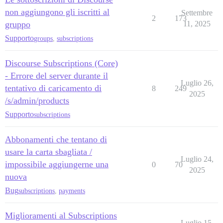
non aggiungono gli iscritti al
Settembre
2
173
gruppo
11, 2025
Supporto
groups
,
subscriptions
Discourse Subscriptions (Core)
- Errore del server durante il
Luglio 26,
tentativo di caricamento di
8
249
2025
/s/admin/products
Supporto
subscriptions
Abbonamenti che tentano di
usare la carta sbagliata /
Luglio 24,
impossibile aggiungerne una
0
70
2025
nuova
Bug
subscriptions
,
payments
Miglioramenti al Subscriptions
Luglio 15,