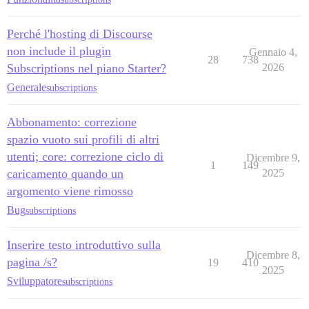
Perché l'hosting di Discourse
non include il plugin
Gennaio 4,
28
738
Subscriptions nel piano Starter?
2026
Generale
subscriptions
Abbonamento: correzione
spazio vuoto sui profili di altri
utenti; core: correzione ciclo di
Dicembre 9,
1
149
caricamento quando un
2025
argomento viene rimosso
Bug
subscriptions
Inserire testo introduttivo sulla
Dicembre 8,
pagina /s?
19
410
2025
Sviluppatore
subscriptions