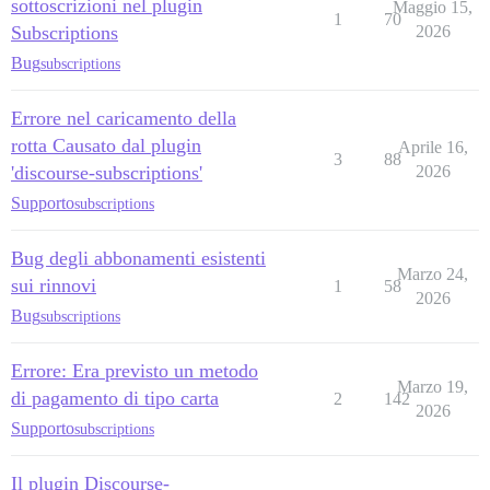
sottoscrizioni nel plugin
Maggio 15,
1
70
Subscriptions
2026
Bug
subscriptions
Errore nel caricamento della
rotta Causato dal plugin
Aprile 16,
3
88
'discourse-subscriptions'
2026
Supporto
subscriptions
Bug degli abbonamenti esistenti
Marzo 24,
sui rinnovi
1
58
2026
Bug
subscriptions
Errore: Era previsto un metodo
Marzo 19,
di pagamento di tipo carta
2
142
2026
Supporto
subscriptions
Il plugin Discourse-