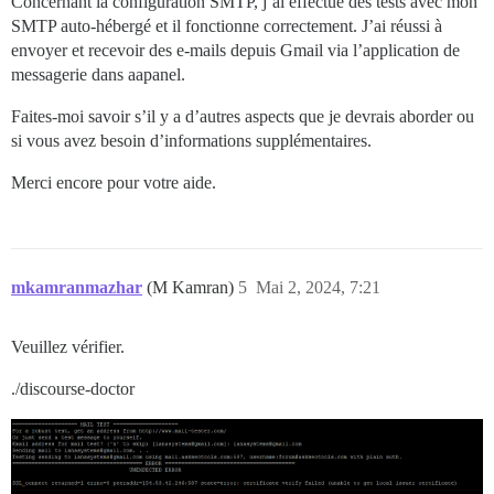
Concernant la configuration SMTP, j’ai effectué des tests avec mon
SMTP auto-hébergé et il fonctionne correctement. J’ai réussi à
## Les plugins vont ici

## consultez https://meta.discourse.org/t/19157 pour p
envoyer et recevoir des e-mails depuis Gmail via l’application de
hooks:

messagerie dans aapanel.
  after_code:

    - exec:

Faites-moi savoir s’il y a d’autres aspects que je devrais aborder ou
        cd: $home/plugins

si vous avez besoin d’informations supplémentaires.
        cmd:

          - git clone https://github.com/discourse/doc
Merci encore pour votre aide.
## Toutes les commandes personnalisées à exécuter aprè
run:

  - exec: echo "Début des commandes personnalisées"

  ## Si vous souhaitez définir l'adresse e-mail 'De' 
  ## Après avoir reçu le premier e-mail d'inscription
mkamranmazhar
(M Kamran)
5
Mai 2, 2024, 7:21
  - exec: rails r "SiteSetting.notification_email='fo
Veuillez vérifier.
./discourse-doctor