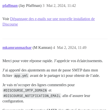
  DISCOURSE_SMTP_USER_NAME: forum@askseotools.com

pfaffman
(Jay Pfaffman)
3
Mai 2, 2024, 11:42
  DISCOURSE_SMTP_PASSWORD:

  #DISCOURSE_SMTP_ENABLE_START_TLS: true           # 
  #DISCOURSE_SMTP_DOMAIN: discourse.example.com    # 
Voir
Dépannage des e-mails sur une nouvelle installation de
  #DISCOURSE_NOTIFICATION_EMAIL: noreply@discourse.ex
Discourse
  ## Si vous avez ajouté le modèle Lets Encrypt, déco
  #LETSENCRYPT_ACCOUNT_EMAIL: me@example.com

  ## L'adresse CDN http ou https pour cette instance 
  ## consultez https://meta.discourse.org/t/14857 pour
mkamranmazhar
(M Kamran)
4
Mai 2, 2024, 11:49
  #DISCOURSE_CDN_URL: https://discourse-cdn.example.co
  ## La clé de licence MaxMind pour la recherche d'adr
Merci pour votre réponse rapide. J’apprécie vos éclaircissements.
  ## consultez https://meta.discourse.org/t/-/137387/
  #DISCOURSE_MAXMIND_LICENSE_KEY: 1234567890123456

J’ai apporté des ajustements au mot de passe SMTP dans mon
fichier
app.yml
avant de le partager ici pour obtenir de l’aide.
## Le conteneur Docker est sans état ; toutes les don
volumes:

Je vais m’occuper des lignes commentées pour
  - volume:

      host: /var/discourse/shared/standalone

#DISCOURSE_SMTP_DOMAIN
et
      guest: /shared

#DISCOURSE_NOTIFICATION_EMAIL
afin d’assurer leur
  - volume:

configuration.
      host: /var/discourse/shared/standalone/log/var-l
      guest: /var/log
