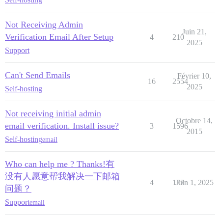
Not Receiving Admin
Juin 21,
Verification Email After Setup
4
210
2025
Support
Can't Send Emails
Février 10,
16
2554
2025
Self-hosting
Not receiving initial admin
Octobre 14,
email verification. Install issue?
3
1596
2015
Self-hosting
email
Who can help me ? Thanks!有
没有人愿意帮我解决一下邮箱
4
177
Juin 1, 2025
问题？
Support
email