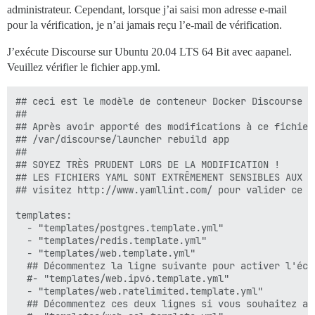
administrateur. Cependant, lorsque j’ai saisi mon adresse e-mail
pour la vérification, je n’ai jamais reçu l’e-mail de vérification.
J’exécute Discourse sur Ubuntu 20.04 LTS 64 Bit avec aapanel.
Veuillez vérifier le fichier app.yml.
## ceci est le modèle de conteneur Docker Discourse t
##

## Après avoir apporté des modifications à ce fichier
## /var/discourse/launcher rebuild app

##

## SOYEZ TRÈS PRUDENT LORS DE LA MODIFICATION !

## LES FICHIERS YAML SONT EXTRÊMEMENT SENSIBLES AUX E
## visitez http://www.yamllint.com/ pour valider ce f
templates:

  - "templates/postgres.template.yml"

  - "templates/redis.template.yml"

  - "templates/web.template.yml"

  ## Décommentez la ligne suivante pour activer l'écou
  #- "templates/web.ipv6.template.yml"

  - "templates/web.ratelimited.template.yml"

  ## Décommentez ces deux lignes si vous souhaitez aj