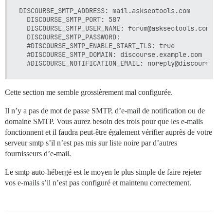
  LANG: en_US.UTF-8

DISCOURSE_SMTP_ADDRESS: mail.askseotools.com

  LANGUAGE: en_US.UTF-8

  DISCOURSE_SMTP_PORT: 587

  # DISCOURSE_DEFAULT_LOCALE: en

  DISCOURSE_SMTP_USER_NAME: forum@askseotools.com

  DISCOURSE_SMTP_PASSWORD: 

  ## Combien de requêtes web simultanées sont prises 
  #DISCOURSE_SMTP_ENABLE_START_TLS: true           
  ## sera défini automatiquement par bootstrap en fon
  #DISCOURSE_SMTP_DOMAIN: discourse.example.com    
  #UNICORN_WORKERS: 3

  ## TODO : Le nom de domaine auquel cette instance Di
  ## Requis. Discourse ne fonctionnera pas avec un sim
  DISCOURSE_HOSTNAME: 'forum.askseotools.com'

Cette section me semble grossièrement mal configurée.
  ## Décommentez si vous souhaitez que le conteneur s
Il n’y a pas de mot de passe SMTP, d’e-mail de notification ou de
  ## nom d'hôte (-h option) que celui spécifié ci-des
domaine SMTP. Vous aurez besoin des trois pour que les e-mails
  #DOCKER_USE_HOSTNAME: true

fonctionnent et il faudra peut-être également vérifier auprès de votre
  ## TODO : Liste des e-mails séparés par des virgule
serveur smtp s’il n’est pas mis sur liste noire par d’autres
  ## lors de la première inscription, par exemple 'us
fournisseurs d’e-mail.
  DISCOURSE_DEVELOPER_EMAILS: 'ianasystems@gmail.com,
Le smtp auto-hébergé est le moyen le plus simple de faire rejeter
  ## TODO : Le serveur de messagerie SMTP utilisé pou
vos e-mails s’il n’est pas configuré et maintenu correctement.
  # L'adresse, le nom d'utilisateur et le mot de passe
  # ATTENTION, le caractère '#' dans le mot de passe 
  DISCOURSE_SMTP_ADDRESS: mail.askseotools.com

  DISCOURSE_SMTP_PORT: 587
