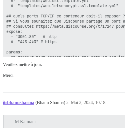
  #- "templates/web.ssl.template.yml"

  #- "templates/web.letsencrypt.ssl.template.yml"

## quels ports TCP/IP ce conteneur doit-il exposer ?

## Si vous souhaitez que Discourse partage un port av
## consultez https://meta.discourse.org/t/17247 pour p
expose:

  - "3001:80"   # http

  #- "443:443" # https

params:

  db_default_text_search_config: "pg_catalog.english"

Veuillez mettre à jour.
  ## Définissez db_shared_buffers à un maximum de 25 
  ## sera défini automatiquement par bootstrap en fon
Merci.
  #db_shared_buffers: "256MB"

  ## peut améliorer les performances de tri, mais aug
  #db_work_mem: "40MB"

itsbhanusharma
(Bhanu Sharma)
2
Mai 2, 2024, 10:18
  ## Quelle révision Git ce conteneur doit-il utilise
  #version: tests-passed

env:

M Kamran:
  LC_ALL: en_US.UTF-8
