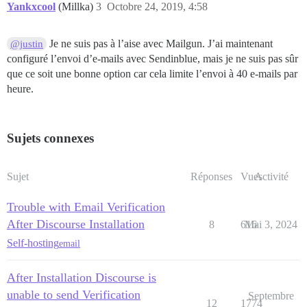
Yankxcool
(Millka)
3
Octobre 24, 2019, 4:58
  ## L'adresse CDN http ou https pour cette instance 
  ## voir https://meta.discourse.org/t/14857 pour plus
Je ne suis pas à l’aise avec Mailgun. J’ai maintenant
@justin
  #DISCOURSE_CDN_URL: https://discourse-cdn.example.co
configuré l’envoi d’e-mails avec Sendinblue, mais je ne suis pas sûr
## Le conteneur Docker est sans état ; toutes les don
que ce soit une bonne option car cela limite l’envoi à 40 e-mails par
volumes:

heure.
  - volume:

      host: /var/discourse/shared/standalone

      guest: /shared

  - volume:

Sujets connexes
      host: /var/discourse/shared/standalone/log/var-l
      guest: /var/log

Sujet
Réponses
Vues
Activité
## Les plugins vont ici

## voir https://meta.discourse.org/t/19157 pour plus d
hooks:

Trouble with Email Verification
  after_code:

After Discourse Installation
8
616
Mai 3, 2024
    - exec:

        cd: $home/plugins

Self-hosting
email
        cmd:

          - git clone https://github.com/discourse/doc
After Installation Discourse is
## Toute commande personnalisée à exécuter après la co
unable to send Verification
Septembre
12
1774
run:
