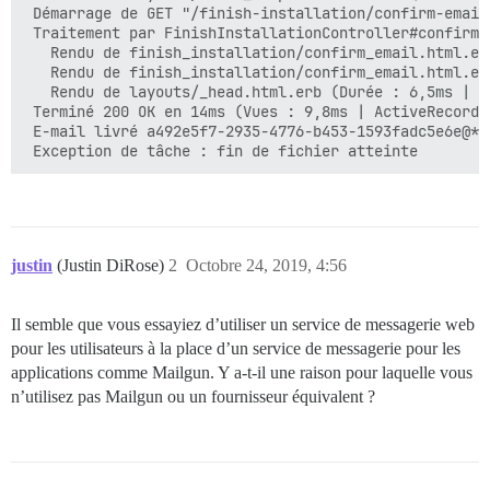
  UNICORN_WORKERS: 2

 Démarrage de GET "/finish-installation/confirm-email
 Traitement par FinishInstallationController#confirm_
  ## TODO : Le nom de domaine auquel cette instance Di
   Rendu de finish_installation/confirm_email.html.er
  ## Obligatoire. Discourse ne fonctionnera pas avec 
   Rendu de finish_installation/confirm_email.html.er
  DISCOURSE_HOSTNAME: *HIDDEN*.com

   Rendu de layouts/_head.html.erb (Durée : 6,5ms | Al
 ## Décommentez si vous souhaitez que le conteneur so
 Terminé 200 OK en 14ms (Vues : 9,8ms | ActiveRecord 
  ## nom d'hôte (option -h) que spécifié ci-dessus (p
 E-mail livré a492e5f7-2935-4776-b453-1593fadc5e6e@*H
  #DOCKER_USE_HOSTNAME: true

  ## TODO : Liste d'e-mails séparés par des virgules 
  ## lors de l'inscription initiale, exemple 'user1@e
  DISCOURSE_DEVELOPER_EMAILS: 'info@*HIDDEN*.com'

justin
(Justin DiRose)
2
Octobre 24, 2019, 4:56
  ## TODO : Le serveur SMTP utilisé pour valider les 
  # L'adresse SMTP, le nom d'utilisateur et le mot de 
  # ATTENTION : le caractère '#' dans le mot de passe
Il semble que vous essayiez d’utiliser un service de messagerie web
  DISCOURSE_SMTP_ADDRESS: smtp.buzondecorreo.com

  DISCOURSE_SMTP_PORT: 465

pour les utilisateurs à la place d’un service de messagerie pour les
  DISCOURSE_SMTP_USER_NAME: info@*HIDDEN*.com

applications comme Mailgun. Y a-t-il une raison pour laquelle vous
  DISCOURSE_SMTP_PASSWORD: "*HIDDEN*"

n’utilisez pas Mailgun ou un fournisseur équivalent ?
  DISCOURSE_SMTP_ENABLE_START_TLS: true

  # (facultatif, par défaut true)

  ## Si vous avez ajouté le modèle Lets Encrypt, déco
  LETSENCRYPT_ACCOUNT_EMAIL: info@*HIDDEN*.com
