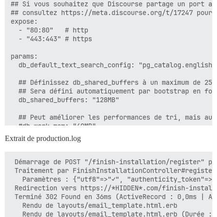
## Si vous souhaitez que Discourse partage un port av
## consultez https://meta.discourse.org/t/17247 pour p
expose:

  - "80:80"   # http

  - "443:443" # https

params:

  db_default_text_search_config: "pg_catalog.english"

  ## Définissez db_shared_buffers à un maximum de 25 
  ## Sera défini automatiquement par bootstrap en fon
  db_shared_buffers: "128MB"

  ## Peut améliorer les performances de tri, mais aug
  #db_work_mem: "40MB"

Extrait de production.log
  ## Quelle révision Git ce conteneur doit-il utilise
  #version: tests-passed

 Démarrage de POST "/finish-installation/register" po
env:

 Traitement par FinishInstallationController#register 
  LANG: en_US.UTF-8

   Paramètres : {"utf8"=>"✓", "authenticity_token"=>"
  # DISCOURSE_DEFAULT_LOCALE: en

 Redirection vers https://*HIDDEN*.com/finish-install
 Terminé 302 Found en 36ms (ActiveRecord : 0,0ms | All
  ## Combien de requêtes web simultanées sont prises 
   Rendu de layouts/email_template.html.erb

  ## Sera défini automatiquement par bootstrap en fon
   Rendu de layouts/email_template.html.erb (Durée : 