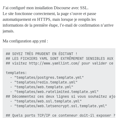
J’ai configuré mon installation Discourse avec SSL.
Le site fonctionne correctement, la page s’ouvre et passe
automatiquement en HTTPS, mais lorsque je remplis les
informations de la première étape, l’e-mail de confirmation n’arrive
jamais.
Ma configuration app.yml :
## SOYEZ TRÈS PRUDENT EN ÉDITANT !

## LES FICHIERS YAML SONT EXTRÊMEMENT SENSIBLES AUX E
## visitez http://www.yamllint.com/ pour valider ce f
templates:

  - "templates/postgres.template.yml"

  - "templates/redis.template.yml"

  - "templates/web.template.yml"

  - "templates/web.ratelimited.template.yml"

## Décommentez ces deux lignes si vous souhaitez ajou
  - "templates/web.ssl.template.yml"

  - "templates/web.letsencrypt.ssl.template.yml"

## Quels ports TCP/IP ce conteneur doit-il exposer ?
