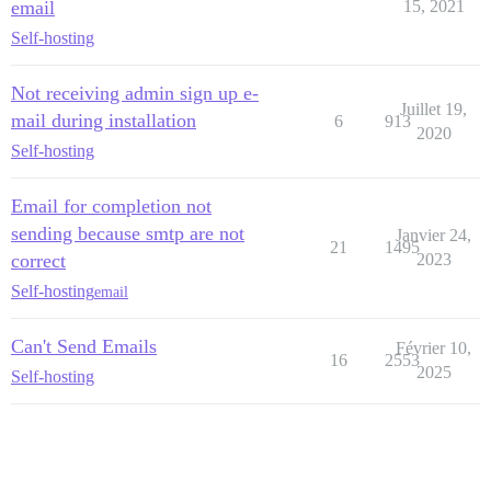
email
15, 2021
  - exec: echo "Début des commandes personnalisées"

  ## Si vous souhaitez définir l'adresse e-mail 'From
Self-hosting
  ## Après avoir reçu le premier e-mail d'inscription
Not receiving admin sign up e-
Juillet 19,
mail during installation
6
913
2020
Self-hosting
Email for completion not
sending because smtp are not
Janvier 24,
21
1495
correct
2023
Self-hosting
email
Can't Send Emails
Février 10,
16
2553
2025
Self-hosting