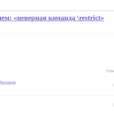
м: «неверная команда \restrict»
Отв
Discourse