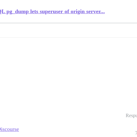
pg_dump lets superuser of origin server...
Respu
Discourse