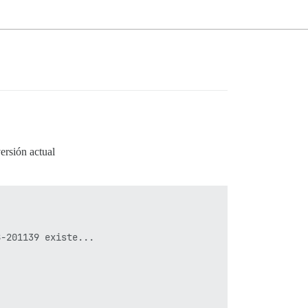
rsión actual
-201139 existe...
