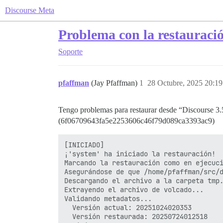
Discourse Meta
Problema con la restauració
Soporte
pfaffman
(Jay Pfaffman)
1
28 Octubre, 2025 20:19
Tengo problemas para restaurar desde “Discourse 
(6f06709643fa5e2253606c46f79d089ca3393ac9)
[INICIADO]

¡'system' ha iniciado la restauración!

Marcando la restauración como en ejecuci
Asegurándose de que /home/pfaffman/src/d
Descargando el archivo a la carpeta tmp.
Extrayendo el archivo de volcado...

Validando metadatos...

  Versión actual: 20251024020353

  Versión restaurada: 20250724012518
