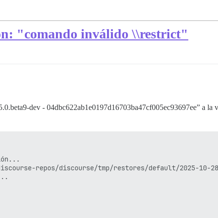
n: "comando inválido \\restrict"
3.5.0.beta9-dev - 04dbc622ab1e0197d16703ba47cf005ec93697ee” a la ve
ón...

iscourse-repos/discourse/tmp/restores/default/2025-10-28
..
