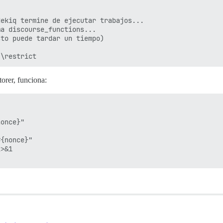
ekiq termine de ejecutar trabajos...

a discourse_functions...

to puede tardar un tiempo)

orer, funciona:
once}"

{nonce}"

>&1
