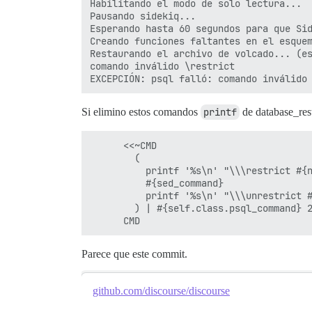
Habilitando el modo de solo lectura...

Pausando sidekiq...

Esperando hasta 60 segundos para que Sid
Creando funciones faltantes en el esquem
Restaurando el archivo de volcado... (es
comando inválido \restrict

Si elimino estos comandos
printf
de database_rest
      <<~CMD

        (

          printf '%s\n' "\\\restrict #{n
          #{sed_command}

          printf '%s\n' "\\\unrestrict #
        ) | #{self.class.psql_command} 2
Parece que este commit.
github.com/discourse/discourse