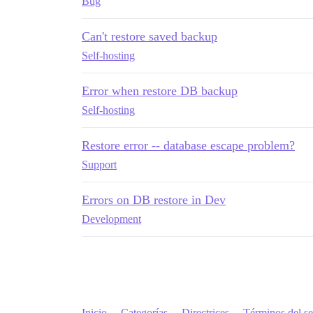
Bug
Can't restore saved backup
Self-hosting
Error when restore DB backup
Self-hosting
Restore error -- database escape problem?
Support
Errors on DB restore in Dev
Development
Inicio
Categorías
Directrices
Términos del se