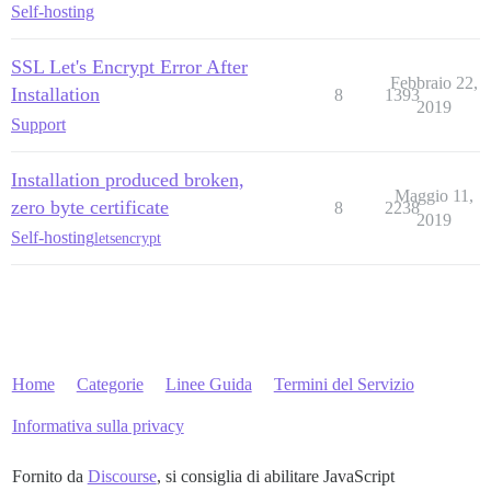
Self-hosting
SSL Let's Encrypt Error After
Febbraio 22,
Installation
8
1393
2019
Support
Installation produced broken,
Maggio 11,
zero byte certificate
8
2238
2019
Self-hosting
letsencrypt
Home
Categorie
Linee Guida
Termini del Servizio
Informativa sulla privacy
Fornito da
Discourse
, si consiglia di abilitare JavaScript