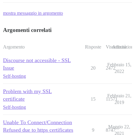
mostra messaggio in argomento
Argomenti correlati
Argomento
Risposte
Visualizzazioni
Attività
Discourse not accessible - SSL
Febbraio 15,
Issue
20
2472
2022
Self-hosting
Problem with my SSL
Febbraio 21,
certificate
15
11571
2019
Self-hosting
Unable To Connect/Connection
Maggio 22,
Refused due to https certificates
9
8747
2021