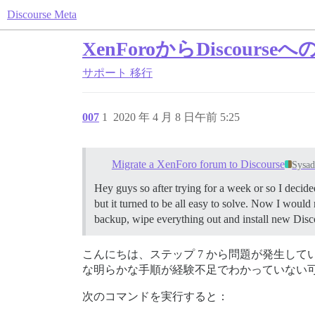
Discourse Meta
XenForoからDiscour
サポート
移行
007
1
2020 年 4 月 8 日午前 5:25
Migrate a XenForo forum to Discourse
Sysa
Hey guys so after trying for a week or so I decide
but it turned to be all easy to solve. Now I woul
backup, wipe everything out and install new Disco
こんにちは、ステップ 7 から問題が発生して
な明らかな手順が経験不足でわかっていない
次のコマンドを実行すると：