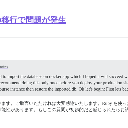
seへの移行で問題が発生
dmins
d to import the database on docker app which I hoped it will succeed wi
d recommend doing this only once before you deploy your production site
urse instance then restore the imported db. Ok let’s begin: First lets 
います。ご助言いただければ大変感謝いたします。Ruby を使っ
可能性があります。もしこの質問が初歩的だと感じられたらお