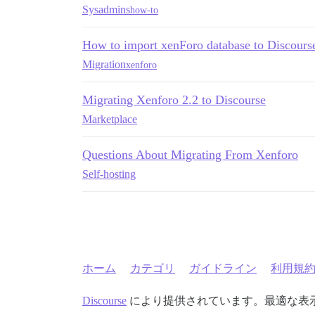
Sysadmins
how-to
How to import xenForo database to Discours
Migration
xenforo
Migrating Xenforo 2.2 to Discourse
Marketplace
Questions About Migrating From Xenforo
Self-hosting
ホーム
カテゴリ
ガイドライン
利用規
Discourse
により提供されています。最適な表示のた