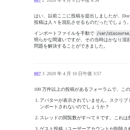
007
2
2020 年 4 月 9 日午後 4:54
はい、以前ここに投稿を提出しましたが、Dock
投稿は人々を混乱させるものだったでしょう
インポートファイルを手動で
/var/discourse
明らかな間違いですが、その当時はかなり混
問題を解決することができました。
007
3
2020 年 4 月 10 日午後 3:57
100 万件以上の投稿があるフォーラムで、
アバターが表示されていません。スクリプ
ンポートされないのでしょうか？
スレッドの閲覧数がすべて 0 です。これ
ゲスト投稿（ユーザーアカウントが削除され、X