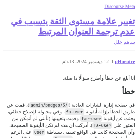
Discourse Meta
تغيير علامة مستوى الثقة يتسبب في
عدم ترجمة العنوان المرتبط
ساهم
خلل
pHneutre
1
12 ديسمبر 2024، 5:13م
أنا أبلغ عن خطأ وأطرح سؤالًا ذا صلة.
خطأ
في صفحة إدارة الشارات العادية (
/admin/badges/3
)، قمت عن
طريق الخطأ بإزالة أيقونة
fa-user
، وفي محاولة لإصلاح خطئي،
بحثت عن أيقونة
far-user
وقمت بتعيينها (لأنني لم أتمكن من
العثور على
fa-user
). أدركت أن هذه لم تكن الأيقونة الصحيحة،
وأن الصحيحة كانت في الواقع تسمى ببساطة
user
على الرغم