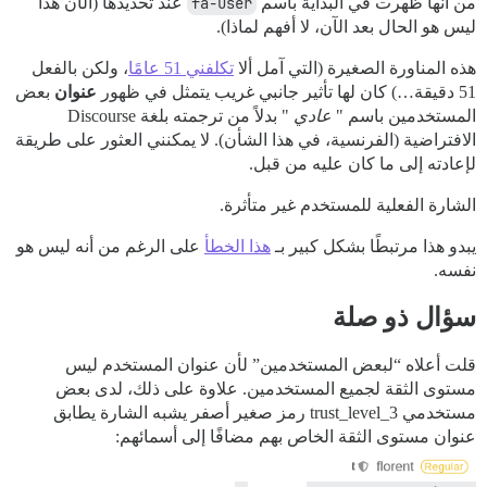
من أنها ظهرت في البداية باسم
fa-user
عند تحديدها (الآن هذا
ليس هو الحال بعد الآن، لا أفهم لماذا).
هذه المناورة الصغيرة (التي آمل ألا
تكلفني 51 عامًا
، ولكن بالفعل
51 دقيقة…) كان لها تأثير جانبي غريب يتمثل في ظهور
عنوان
بعض
المستخدمين باسم "
عادي
" بدلاً من ترجمته بلغة Discourse
الافتراضية (الفرنسية، في هذا الشأن). لا يمكنني العثور على طريقة
لإعادته إلى ما كان عليه من قبل.
الشارة الفعلية للمستخدم غير متأثرة.
يبدو هذا مرتبطًا بشكل كبير بـ
هذا الخطأ
على الرغم من أنه ليس هو
نفسه.
سؤال ذو صلة
قلت أعلاه “لبعض المستخدمين” لأن عنوان المستخدم ليس
مستوى الثقة لجميع المستخدمين. علاوة على ذلك، لدى بعض
مستخدمي trust_level_3 رمز صغير أصفر يشبه الشارة يطابق
عنوان مستوى الثقة الخاص بهم مضافًا إلى أسمائهم: