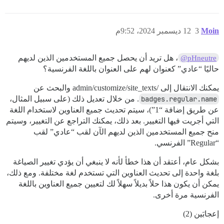
Moin
3
12 ديسمبر 2024، 9:52م
، هل تريد أن يحصل جميع المستخدمين الذين لديهم
@pHneutre
حاليًا “عادي” كعنوان لهم على العنوان باللغة الفرنسية؟
يمكنك الانتقال إلى /admin/customize/site_texts والبحث عن
badges.regular.name
. من خلال تعديل ذلك (على سبيل المثال،
عن طريق إضافة “1”)، سيتم تحديث جميع العناوين لاستخدام اللغة
التي أجريت فيها التغيير. بعد ذلك، يمكنك التراجع عن التغيير، وسيتم
منح جميع المستخدمين الذين لديهم الآن لقب “عادي” لقب
“Regular” الفرنسي.
بشكل عام، أعتقد أن هذا خطأ لأنه لا ينبغي أن يؤدي تغيير الصياغة
بلغة واحدة إلى تحديث العناوين التي تستخدم لغة مختلفة. ومع ذلك،
يمكن أن يكون هذا حلاً بديلاً سهلاً لك لتعيين جميع العناوين باللغة
الفرنسية مرة أخرى.
إعجابَين (2)