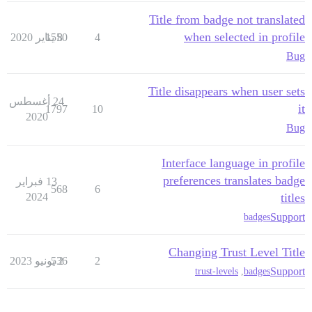
Title from badge not translated
when selected in profile
4
8 يناير 2020
1550
Bug
Title disappears when user sets
24 أغسطس
it
1797
10
2020
Bug
Interface language in profile
preferences translates badge
13 فبراير
568
6
2024
titles
Support
badges
Changing Trust Level Title
2
2 يونيو 2023
536
Support
trust-levels
,
badges