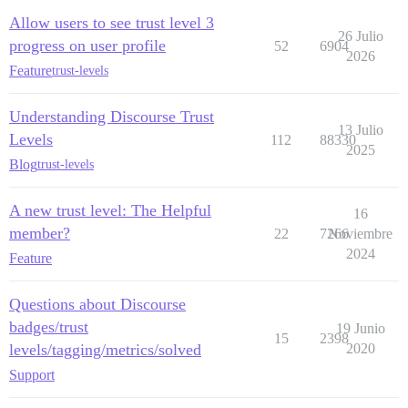
Allow users to see trust level 3
26 Julio
progress on user profile
52
6904
2026
Feature
trust-levels
Understanding Discourse Trust
13 Julio
Levels
112
88330
2025
Blog
trust-levels
A new trust level: The Helpful
16
member?
22
7266
Noviembre
2024
Feature
Questions about Discourse
badges/trust
19 Junio
15
2398
levels/tagging/metrics/solved
2020
Support