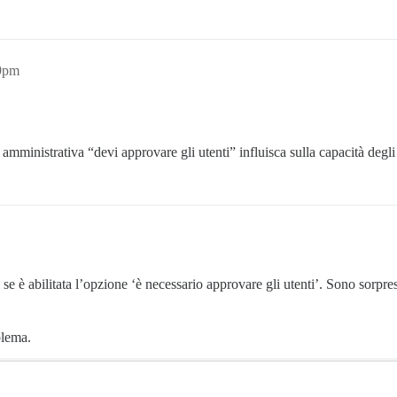
29pm
mministrativa “devi approvare gli utenti” influisca sulla capacità degli u
i se è abilitata l’opzione ‘è necessario approvare gli utenti’. Sono sorp
blema.