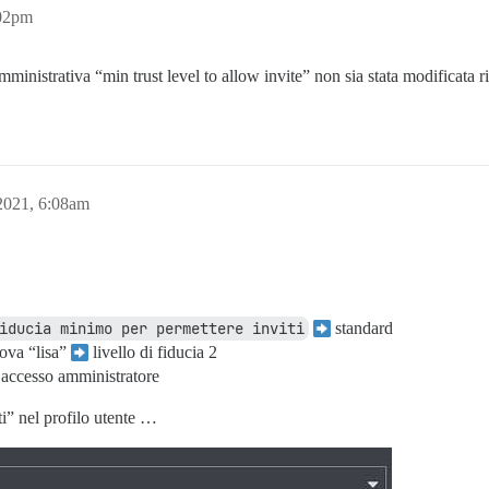
:02pm
nistrativa “min trust level to allow invite” non sia stata modificata ris
2021, 6:08am
iducia minimo per permettere inviti
standard
rova “lisa”
livello di fiducia 2
l’accesso amministratore
ti” nel profilo utente …