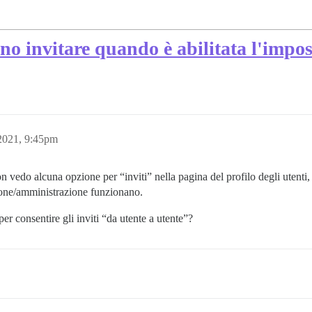
ono invitare quando è abilitata l'imp
2021, 9:45pm
 vedo alcuna opzione per “inviti” nella pagina del profilo degli utenti, s
zione/amministrazione funzionano.
r consentire gli inviti “da utente a utente”?