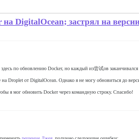
а DigitalOcean; застрял на версии 
м здесь по обновлению Docker, но каждый из尝试ов заканчивался 
на Droplet от DigitalOcean. Однако я не могу обновиться до версии
тобы я мог обновить Docker через командную строку. Спасибо!
применить
решение Джея
, получаю следующие ошибки: