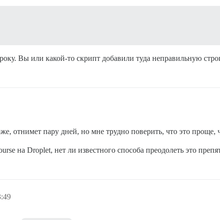
троку. Вы или какой-то скрипт добавили туда неправильную стро
оже, отнимет пару дней, но мне трудно поверить, что это проще, 
rse на Droplet, нет ли известного способа преодолеть это препя
3:49