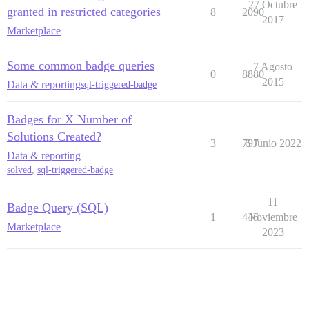
27 Octubre
granted in restricted categories
8
2090
2017
Marketplace
Some common badge queries
7 Agosto
0
8880
2015
Data & reporting
sql-triggered-badge
Badges for X Number of
Solutions Created?
3
797
6 Junio 2022
Data & reporting
solved
,
sql-triggered-badge
11
Badge Query (SQL)
1
446
Noviembre
Marketplace
2023