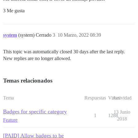
3 Me gusta
system
(system) Cerrado
3
10 Marzo, 2022 08:39
This topic was automatically closed 30 days after the last reply.
New replies are no longer allowed.
Temas relacionados
Tema
Respuestas
Vistas
Actividad
Badges for specific category
13 Junio
1
1288
2018
Feature
[PAID] Allow badges to be