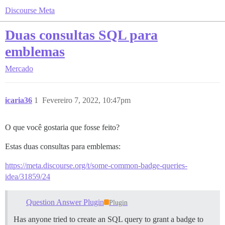
Discourse Meta
Duas consultas SQL para
emblemas
Mercado
icaria36
1
Fevereiro 7, 2022, 10:47pm
O que você gostaria que fosse feito?
Estas duas consultas para emblemas:
https://meta.discourse.org/t/some-common-badge-queries-
idea/31859/24
Question Answer Plugin
Plugin
Has anyone tried to create an SQL query to grant a badge to