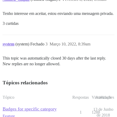
Tenho interesse em aceitar, estou enviando uma mensagem privada.
3 curtidas
system
(system) Fechado
3
Março 10, 2022, 8:39am
This topic was automatically closed 30 days after the last reply.
New replies are no longer allowed.
Tópicos relacionados
Tópico
Respostas
Visualizações
Atividade
Badges for specific category
13 de Junho
1
1288
de 2018
Feature