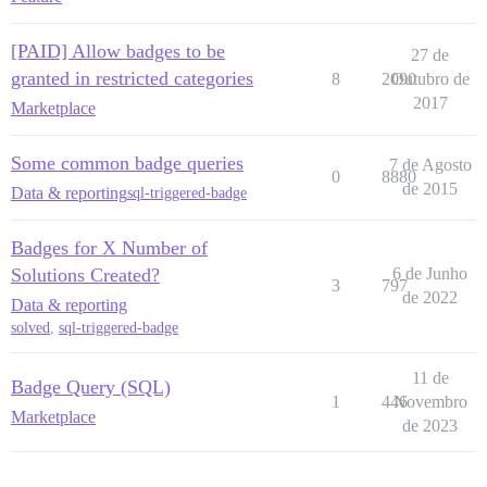
[PAID] Allow badges to be
27 de
granted in restricted categories
8
2090
Outubro de
2017
Marketplace
Some common badge queries
7 de Agosto
0
8880
de 2015
Data & reporting
sql-triggered-badge
Badges for X Number of
Solutions Created?
6 de Junho
3
797
de 2022
Data & reporting
solved
,
sql-triggered-badge
11 de
Badge Query (SQL)
1
446
Novembro
Marketplace
de 2023