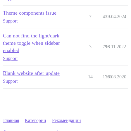
Theme components issue
7
432
29.04.2024
Support
Can not find the light/dark
theme toggle when sidebar
3
796
18.11.2022
enabled
Support
Blank website after update
14
1701
26.08.2020
Support
Главная
Категории
Рекомендации