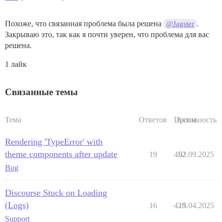
Похоже, что связанная проблема была решена
.
@Jagster
Закрываю это, так как я почти уверен, что проблема для вас
решена.
1 лайк
Связанные темы
Тема
Ответов
Просм.
Активность
Rendering 'TypeError' with
theme components after update
19
452
02.09.2025
Bug
Discourse Stuck on Loading
(Logs)
16
428
15.04.2025
Support