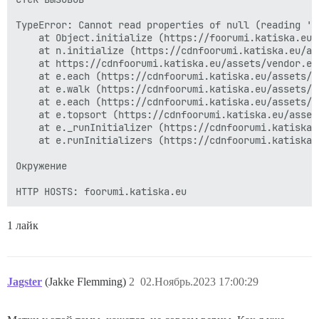
TypeError: Cannot read properties of null (reading 'en
    at Object.initialize (https://foorumi.katiska.eu/
    at n.initialize (https://cdnfoorumi.katiska.eu/as
    at https://cdnfoorumi.katiska.eu/assets/vendor.eb
    at e.each (https://cdnfoorumi.katiska.eu/assets/v
    at e.walk (https://cdnfoorumi.katiska.eu/assets/v
    at e.each (https://cdnfoorumi.katiska.eu/assets/v
    at e.topsort (https://cdnfoorumi.katiska.eu/asset
    at e._runInitializer (https://cdnfoorumi.katiska.
    at e.runInitializers (https://cdnfoorumi.katiska.
Окружение

1 лайк
Jagster
(Jakke Flemming)
2
02.Ноябрь.2023 17:00:29