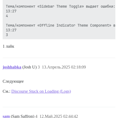
Тема/компонент «Sidebar Theme Toggle» выдает ошибки: 
13:27

4

Тема/компонент «Offline Indicator Theme Component» вы
13:27

3

Тема/компонент «Discourse Composer Footnote Button» в
1 лайк
13:27

5

Тема/компонент «DiscoTOC» выдает ошибки: TypeError: C
joshhabka
(Josh U)
3
13.Апрель.2025 02:18:09
13:27

6

Следующее
Тема/компонент «discourse-search-banner» выдает ошибк
13:27

См.:
Discourse Stuck on Loading (Logs)
4

sam
(Sam Saffron)
4
12.Май.2025 02:44:42