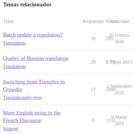
Temas relacionados
Tema
Respuestas
Vistas
Actividad
Batch update a translation?
20 Febrero
18
295
2026
Translations
Quality of Russian translation
29
6773
1 Mayo 2023
Translations
Switching from Transifex to
1 Septiembre
Crowdin
12
5009
2020
Translations
dev-news
More English string in the
9 Marzo
French Discourse
8
1333
2021
Support