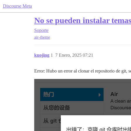
Discourse Meta
No se pueden instalar temas
Soporte
air-theme
kuojing
1
7 Enero, 2025 07:21
Error: Hubo un error al clonar el repositorio de git, 