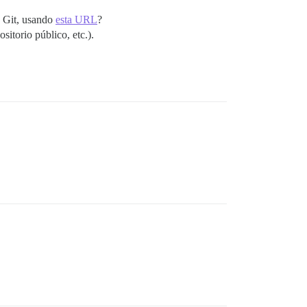
e Git, usando
esta URL
?
itorio público, etc.).