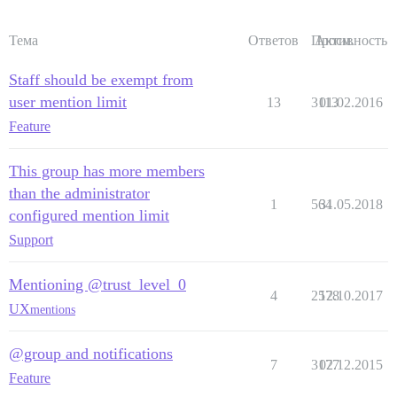
Тема
Ответов
Просм.
Активность
Staff should be exempt from
user mention limit
13
3113
01.02.2016
Feature
This group has more members
than the administrator
1
564
31.05.2018
configured mention limit
Support
Mentioning @trust_level_0
4
2578
12.10.2017
UX
mentions
@group and notifications
7
3177
02.12.2015
Feature