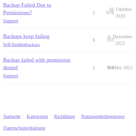
Backup Failed Due to
18. Oktober
Permissions?
2
678
2020
Support
Backups keep failing
6. Dezember
6
555
2022
Self-hosting
backups
Backup failed with permission
denied
2
786
4. März 2021
Support
Startseite
Kategorien
Richtlinien
Nutzungsbedingungen
Datenschutzerklärung