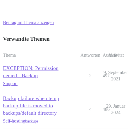
Beitrag im Thema anzeigen
Verwandte Themen
Thema
Antworten
Aufrufe
Aktivität
EXCEPTION: Permission
9. September
denied - Backup
2
497
2021
Support
Backup failure when temp
backup file is moved to
29. Januar
4
486
backups/default directory
2024
Self-hosting
backups