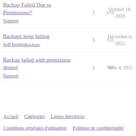
Backup Failed Due to
Octobre 18,
Permissions?
2
678
2020
Support
Backups keep failing
Décembre 6,
6
555
2022
Self-hosting
backups
Backup failed with permission
denied
2
786
Mars 4, 2021
Support
Accueil
Catégories
Lignes directrices
Conditions générales d'utilisation
Politique de confidentialité