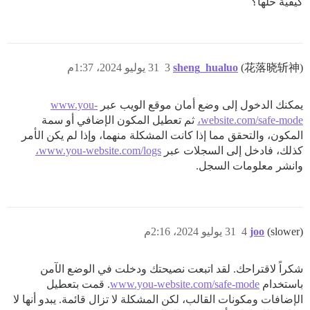
كيفية حلها؟
(花落晓斩神)
sheng_hualuo
3
31 يوليو 2024، 1:37م
يمكنك الدخول إلى وضع أمان موقع الويب عبر
www.you-
website.com/safe-mode،
ثم تعطيل المكون الإضافي أو سمة
المكون، والتحقق مما إذا كانت المشكلة منهما، وإذا لم يكن الأمر
كذلك، فادخل إلى السجلات عبر
www.you-website.com/logs،
وانشر معلومات السجل.
(slower)
joo
4
31 يوليو 2024، 2:16م
شكراً لاقتراحك. لقد اتبعت نصيحتك ودخلت في الوضع الآمن
باستخدام
www.you-website.com/safe-mode
. قمت بتعطيل
الإضافات ومكونات القالب، لكن المشكلة لا تزال قائمة. يبدو أنها لا