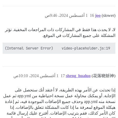
(slower)
joo
16
1 أغسطس 2024، 9:46ص
لا، لا يحدث هذا فقط في المشاركات ذات المراجعات المخفية. تؤثر
المشكلة على جميع المشاركات في الموقع.
 GET https://xxxxxx.com/posts/1842/revisions/latest.json 500 (Internal Server Error)    video-placeholder.js:19

(花落晓斩神)
sheng_hualuo
17
1 أغسطس 2024، 10:10ص
إذا تحدثت عن الأمر بهذه الطريقة، لا أعتقد أنك ستحصل على
الإجابة. أو يمكنك محاولة عمل نسخة احتياطية من app.yml ثم عمل
نسخة منه app.yml وحذف جميع الإضافات الموجودة فيه، ثم إعادة
هيكلة الموقع لمعرفة ما إذا كانت المشكلة تتعلق بالإضافات. إذا
كان الأمر كذلك، فقم بترتيب الإضافات. أقترح عليك إرسال قائمة