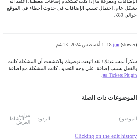
الإضافات ومعرفة ما إذا كنت تستخدم إضافات معطلة. أعتقد أنه
بشكل عام، احتمال تسبب الإضافات في حدوث أخطاء في الموقع
حوالي 80٪.
(slower)
joo
18
1 أغسطس 2024، 4:13م
شكراً لمساعدتك! لقد اتبعت توصيتك واكتشفت أن المشكلة كانت
بالفعل بسبب إضافة. على وجه التحديد، كانت المشكلة مع إضافة
.
Tickets Plugin 🎟
الموضوعات ذات الصلة
مرات
الموضوع
الردود
النشاط
العرض
Clicking on the edit history