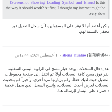
[Screenshot_Showing_Loading_Symbol_and_Errors]
Is this
the way it should work? At first, I thought my internet might be
very slow.
ولكن أعتقد أنها لا تؤثر على المسؤولين، لأن سجل التعديل غير
مخفي بالنسبة لهم.
(花落晓斩神)
sheng_hualuo
7
1 أغسطس 2024، 12:44ص
بعد إدخال السجلات، يوجد خيار مسح في الزاوية اليمنى السفلية،
انقر فوق مسح كافة السجلات أولاً، ثم انتقل إلى صفحة محفوظات
التعديل حيث لديك خطأ، وقم بزيارتها مرة أخرى، وأخيراً قم بتحديث
السجلات لعرض أحدث السجلات، وانسخ السجل الذي يحمل علامة
x حمراء على اليسار لإرساله هنا.