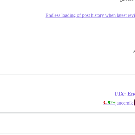
Endless loading of post history when latest rev
FIX: End
-3
+92
jancernik