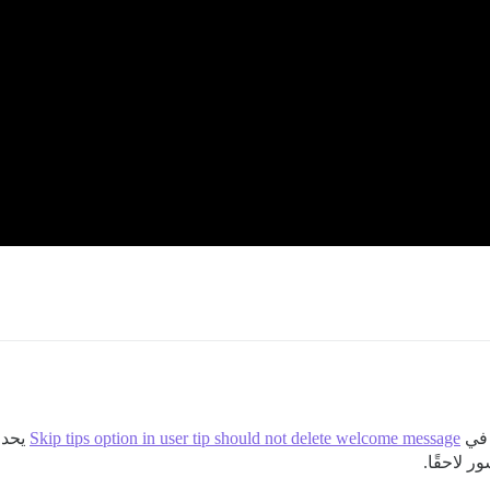
 في
Skip tips option in user tip should not delete welcome message
يحدث 
 لاحقًا.