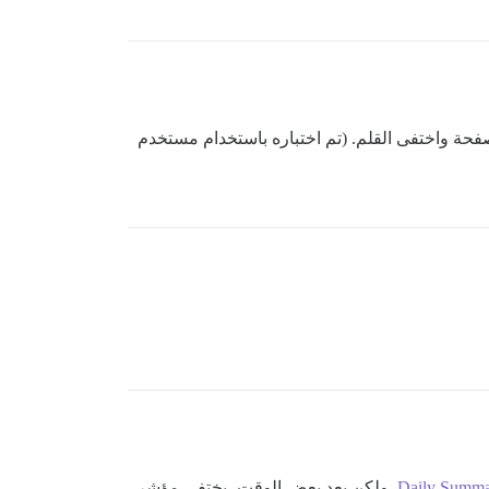
حة واختفى القلم. (تم اختباره باستخدام مستخدم
Daily Summa
. ولكن بعد بعض الوقت، يختفي مؤشر