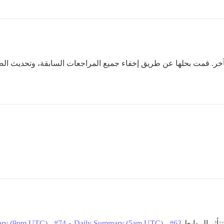
خر. قمت بحلها عن طريق إخفاء جميع المراجعات السابقة، وتحديث الصف
تأثر الروابط
Daily Summary (5am UTC) - #63
و
ry (9pm UTC) - #74