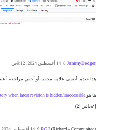
JammyDodger
8
14 أغسطس 2024، 9:12ص
هذا عندما أضيف علامة مخفية أو أخفي مراجعة. أعتق
ها هو
tory when latest revision is hidden/inaccessible
إعجابَين (2)
(Richard - Communiteq)
RGJ
9
14 أغسطس 2024، 9:13ص