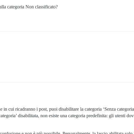
i alla categoria Non classificato?
ie in cui ricadranno i post, puoi disabilitare la categoria ‘Senza catego
ategoria’ disabilitata, non esiste una categoria predefinita: gli utenti d
nfusione e non è più possibile. Personalmente, la lascio abilitata solo 