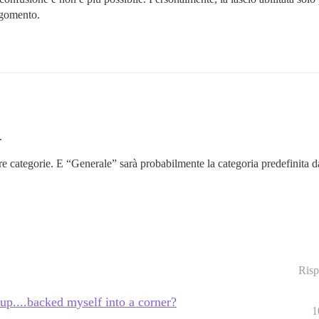
rgomento.
.
e categorie. E “Generale” sarà probabilmente la categoria predefinita da 
Risp
p....backed myself into a corner?
1