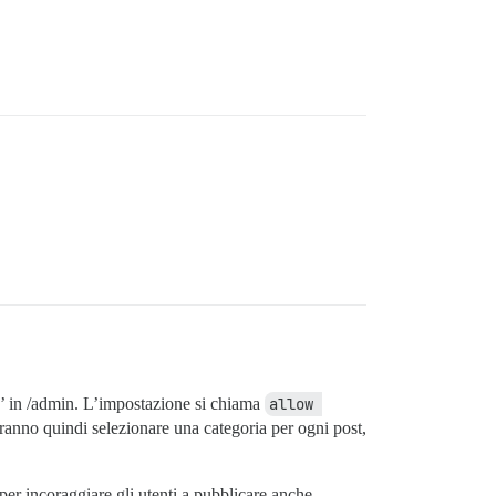
ria’ in /admin. L’impostazione si chiama
allow 
ovranno quindi selezionare una categoria per ogni post,
per incoraggiare gli utenti a pubblicare anche