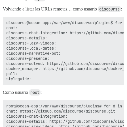
Volviendo a listar las URLs remotas… como usuario
discourse
:
discourse@ocean-app:/var/www/discourse/plugins$ for d
chat:

discourse-chat-integration: https://github.com/discou
discourse-details:

discourse-lazy-videos:

discourse-local-dates:

discourse-narrative-bot:

discourse-presence:

discourse-solved: https://github.com/discourse/discour
docker_manager: https://github.com/discourse/docker_ma
poll:

Como usuario
root
:
root@ocean-app:/var/www/discourse/plugins# for d in *
chat: https://github.com/discourse/discourse.git

discourse-chat-integration:

discourse-details: https://github.com/discourse/discou
discourse-lazy-videos: https://github.com/discourse/di