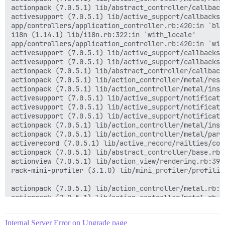
actionpack (7.0.5.1) lib/abstract_controller/callback
activesupport (7.0.5.1) lib/active_support/callbacks.
app/controllers/application_controller.rb:420:in `blo
i18n (1.14.1) lib/i18n.rb:322:in `with_locale'

app/controllers/application_controller.rb:420:in `with
activesupport (7.0.5.1) lib/active_support/callbacks.
activesupport (7.0.5.1) lib/active_support/callbacks.
actionpack (7.0.5.1) lib/abstract_controller/callback
actionpack (7.0.5.1) lib/action_controller/metal/resc
actionpack (7.0.5.1) lib/action_controller/metal/inst
activesupport (7.0.5.1) lib/active_support/notificati
activesupport (7.0.5.1) lib/active_support/notificati
activesupport (7.0.5.1) lib/active_support/notificati
actionpack (7.0.5.1) lib/action_controller/metal/inst
actionpack (7.0.5.1) lib/action_controller/metal/para
activerecord (7.0.5.1) lib/active_record/railties/con
actionpack (7.0.5.1) lib/abstract_controller/base.rb:1
actionview (7.0.5.1) lib/action_view/rendering.rb:39:i
rack-mini-profiler (3.1.0) lib/mini_profiler/profilin
actionpack (7.0.5.1) lib/action_controller/metal.rb:18
actionpack (7.0.5.1) lib/action_controller/metal.rb:25
actionpack (7.0.5.1) lib/action_dispatch/routing/rout
actionpack (7.0.5.1) lib/action_dispatch/routing/rout
Internal Server Error on Upgrade page
actionpack (7.0.5.1) lib/action_dispatch/routing/mapp