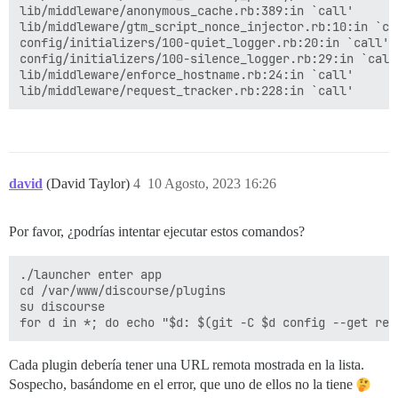
rack (2.2.8) lib/rack/urlmap.rb:58:in `each'

lib/middleware/anonymous_cache.rb:389:in `call'

rack (2.2.8) lib/rack/urlmap.rb:58:in `call'

lib/middleware/gtm_script_nonce_injector.rb:10:in `cal
unicorn (6.1.0) lib/unicorn/http_server.rb:634:in `pro
config/initializers/100-quiet_logger.rb:20:in `call'

unicorn (6.1.0) lib/unicorn/http_server.rb:739:in `wor
config/initializers/100-silence_logger.rb:29:in `call'
unicorn (6.1.0) lib/unicorn/http_server.rb:547:in `sp
lib/middleware/enforce_hostname.rb:24:in `call'

unicorn (6.1.0) lib/unicorn/http_server.rb:143:in `sta
unicorn (6.1.0) bin/unicorn:128:in `<top (required)>'

vendor/bundle/ruby/3.2.0/bin/unicorn:25:in `load'

david
(David Taylor)
4
10 Agosto, 2023 16:26
Por favor, ¿podrías intentar ejecutar estos comandos?
./launcher enter app

cd /var/www/discourse/plugins

su discourse

Cada plugin debería tener una URL remota mostrada en la lista.
Sospecho, basándome en el error, que uno de ellos no la tiene