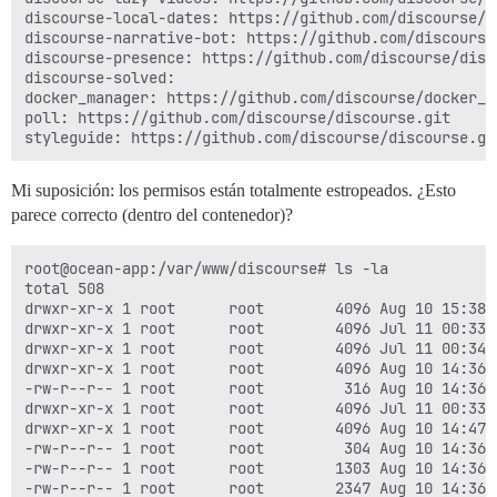
discourse-local-dates: https://github.com/discourse/di
discourse-narrative-bot: https://github.com/discourse/
discourse-presence: https://github.com/discourse/disco
discourse-solved:

docker_manager: https://github.com/discourse/docker_ma
poll: https://github.com/discourse/discourse.git

Mi suposición: los permisos están totalmente estropeados. ¿Esto
parece correcto (dentro del contenedor)?
root@ocean-app:/var/www/discourse# ls -la

total 508

drwxr-xr-x 1 root      root        4096 Aug 10 15:38 .
drwxr-xr-x 1 root      root        4096 Jul 11 00:33 .
drwxr-xr-x 1 root      root        4096 Jul 11 00:34 a
drwxr-xr-x 1 root      root        4096 Aug 10 14:36 b
-rw-r--r-- 1 root      root         316 Aug 10 14:36 B
drwxr-xr-x 1 root      root        4096 Jul 11 00:33 .
drwxr-xr-x 1 root      root        4096 Aug 10 14:47 c
-rw-r--r-- 1 root      root         304 Aug 10 14:36 c
-rw-r--r-- 1 root      root        1303 Aug 10 14:36 C
-rw-r--r-- 1 root      root        2347 Aug 10 14:36 C