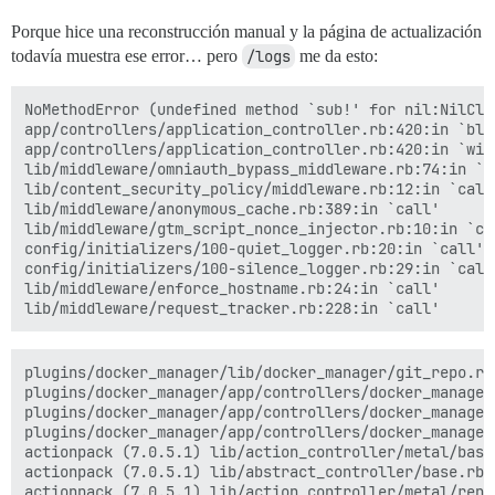
Porque hice una reconstrucción manual y la página de actualización
todavía muestra ese error… pero
/logs
me da esto:
NoMethodError (undefined method `sub!' for nil:NilClas
app/controllers/application_controller.rb:420:in `blo
app/controllers/application_controller.rb:420:in `with
lib/middleware/omniauth_bypass_middleware.rb:74:in `ca
lib/content_security_policy/middleware.rb:12:in `call'
lib/middleware/anonymous_cache.rb:389:in `call'

lib/middleware/gtm_script_nonce_injector.rb:10:in `cal
config/initializers/100-quiet_logger.rb:20:in `call'

config/initializers/100-silence_logger.rb:29:in `call'
lib/middleware/enforce_hostname.rb:24:in `call'

plugins/docker_manager/lib/docker_manager/git_repo.rb:
plugins/docker_manager/app/controllers/docker_manager
plugins/docker_manager/app/controllers/docker_manager
plugins/docker_manager/app/controllers/docker_manager
actionpack (7.0.5.1) lib/action_controller/metal/basi
actionpack (7.0.5.1) lib/abstract_controller/base.rb:
actionpack (7.0.5.1) lib/action_controller/metal/rend