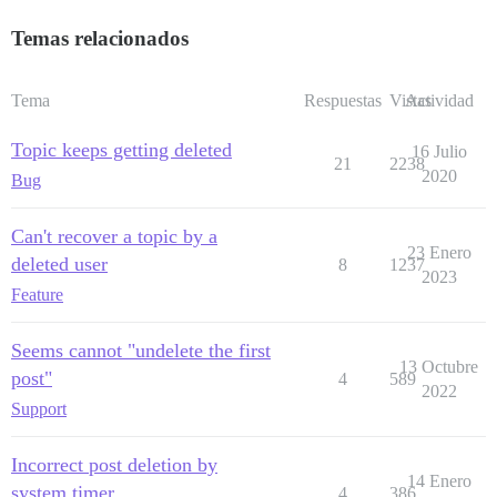
Temas relacionados
Tema
Respuestas
Vistas
Actividad
Topic keeps getting deleted
16 Julio
21
2238
2020
Bug
Can't recover a topic by a
23 Enero
deleted user
8
1237
2023
Feature
Seems cannot "undelete the first
13 Octubre
post"
4
589
2022
Support
Incorrect post deletion by
14 Enero
system timer
4
386