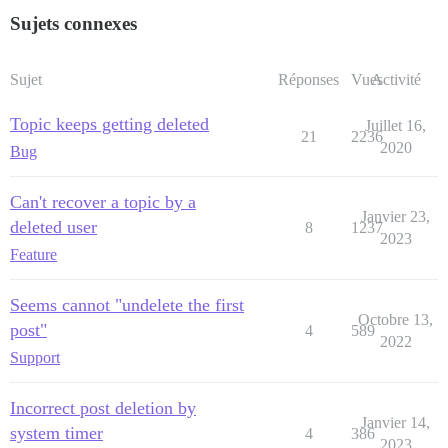
Sujets connexes
Sujet
Réponses
Vues
Activité
Topic keeps getting deleted
Juillet 16,
21
2236
2020
Bug
Can't recover a topic by a
Janvier 23,
deleted user
8
1237
2023
Feature
Seems cannot "undelete the first
Octobre 13,
post"
4
589
2022
Support
Incorrect post deletion by
Janvier 14,
system timer
4
386
2023