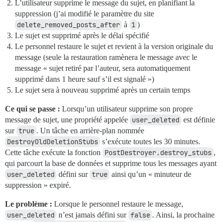
L’utilisateur supprime le message du sujet, en planifiant la
suppression (j’ai modifié le paramètre du site
delete_removed_posts_after
à
1
)
Le sujet est supprimé après le délai spécifié
Le personnel restaure le sujet et revient à la version originale du
message (seule la restauration ramènera le message avec le
message « sujet retiré par l’auteur, sera automatiquement
supprimé dans 1 heure sauf s’il est signalé »)
Le sujet sera à nouveau supprimé après un certain temps
Ce qui se passe :
Lorsqu’un utilisateur supprime son propre
message de sujet, une propriété appelée
user_deleted
est définie
sur
true
. Un tâche en arrière-plan nommée
DestroyOldDeletionStubs
s’exécute toutes les 30 minutes.
Cette tâche exécute la fonction
PostDestroyer.destroy_stubs
,
qui parcourt la base de données et supprime tous les messages ayant
user_deleted
défini sur
true
ainsi qu’un « minuteur de
suppression » expiré.
Le problème :
Lorsque le personnel restaure le message,
user_deleted
n’est jamais défini sur
false
. Ainsi, la prochaine