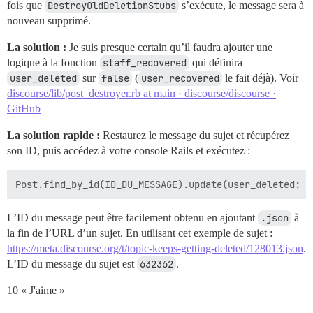
fois que
DestroyOldDeletionStubs
s’exécute, le message sera à
nouveau supprimé.
La solution :
Je suis presque certain qu’il faudra ajouter une
logique à la fonction
staff_recovered
qui définira
user_deleted
sur
false
(
user_recovered
le fait déjà). Voir
discourse/lib/post_destroyer.rb at main · discourse/discourse ·
GitHub
La solution rapide :
Restaurez le message du sujet et récupérez
son ID, puis accédez à votre console Rails et exécutez :
L’ID du message peut être facilement obtenu en ajoutant
.json
à
la fin de l’URL d’un sujet. En utilisant cet exemple de sujet :
https://meta.discourse.org/t/topic-keeps-getting-deleted/128013.json
.
L’ID du message du sujet est
632362
.
10 « J'aime »