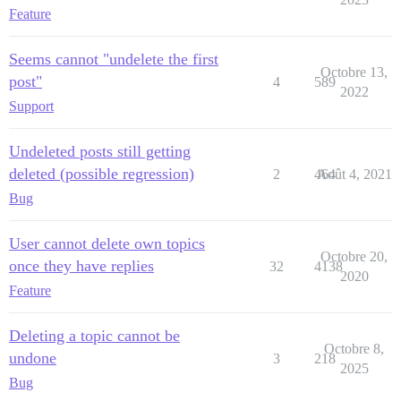
Feature
Seems cannot "undelete the first
Octobre 13,
post"
4
589
2022
Support
Undeleted posts still getting
deleted (possible regression)
2
464
Août 4, 2021
Bug
User cannot delete own topics
Octobre 20,
once they have replies
32
4138
2020
Feature
Deleting a topic cannot be
Octobre 8,
undone
3
218
2025
Bug