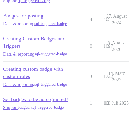
Support
sql-triggered-badge
Badges for posting
27. August
4
465
2024
Data & reporting
sql-triggered-badge
Creating Custom Badges and
8. August
Triggers
0
1697
2020
Data & reporting
sql-triggered-badge
Creating custom badge with
14. März
custom rules
10
1722
2023
Data & reporting
sql-triggered-badge
Set badges to be auto granted?
1
168
12. Juli 2025
Support
badges
,
sql-triggered-badge