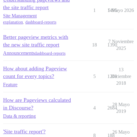
the site traffic report
1
1495
5 Mayo 2026
Site Management
explanation
,
dashboard-reports
Better pageview metrics with
7 Noviembre
the new site traffic report
18
1390
2025
Announcements
dashboard-reports
How about adding Pageview
13
count for every topics?
5
1269
Diciembre
2018
Feature
How are Pageviews calculated
28 Mayo
in Discourse?
4
2684
2019
Data & reporting
'Site traffic report'?
26 Mayo
8
188