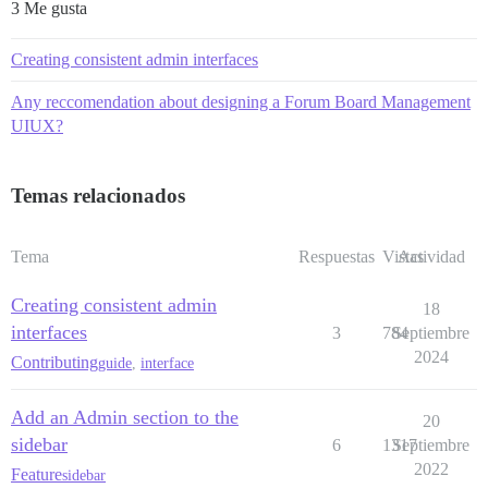
3 Me gusta
Creating consistent admin interfaces
Any reccomendation about designing a Forum Board Management
UIUX?
Temas relacionados
Tema
Respuestas
Vistas
Actividad
Creating consistent admin
18
interfaces
3
784
Septiembre
2024
Contributing
guide
,
interface
Add an Admin section to the
20
sidebar
6
1317
Septiembre
2022
Feature
sidebar