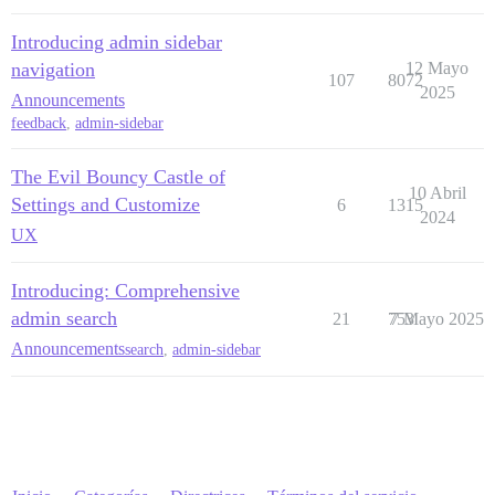
Introducing admin sidebar
navigation
12 Mayo
107
8072
2025
Announcements
feedback
,
admin-sidebar
The Evil Bouncy Castle of
10 Abril
Settings and Customize
6
1315
2024
UX
Introducing: Comprehensive
admin search
21
753
7 Mayo 2025
Announcements
search
,
admin-sidebar