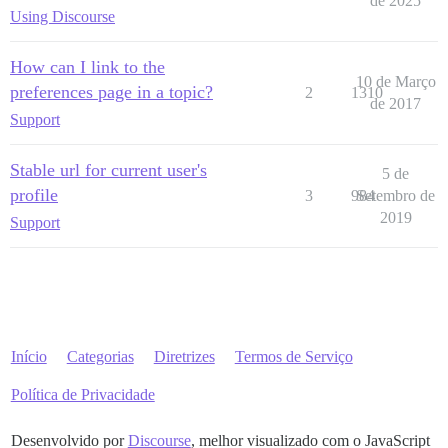
de 2025
Using Discourse
How can I link to the
10 de Março
preferences page in a topic?
2
1310
de 2017
Support
Stable url for current user's
5 de
profile
3
984
Setembro de
2019
Support
Início
Categorias
Diretrizes
Termos de Serviço
Política de Privacidade
Desenvolvido por
Discourse
, melhor visualizado com o JavaScript