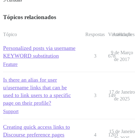
Tópicos relacionados
Tópico
Respostas
Visualizações
Atividade
Personalized posts via username
9 de Março
KEYWORD substitution
3
678
de 2017
Feature
Is there an alias for user
u/username links that can be
17 de Janeiro
used to link users to a specific
3
149
de 2025
page on their profile?
Support
Creating quick access links to
15 de Janeiro
Discourse preference pages
4
1203