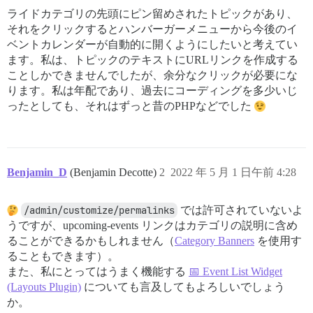
ライドカテゴリの先頭にピン留めされたトピックがあり、
それをクリックするとハンバーガーメニューから今後のイ
ベントカレンダーが自動的に開くようにしたいと考えてい
ます。私は、トピックのテキストにURLリンクを作成する
ことしかできませんでしたが、余分なクリックが必要にな
ります。私は年配であり、過去にコーディングを多少いじ
ったとしても、それはずっと昔のPHPなどでした
Benjamin_D
(Benjamin Decotte)
2
2022 年 5 月 1 日午前 4:28
/admin/customize/permalinks
では許可されていないよ
うですが、upcoming-events リンクはカテゴリの説明に含め
ることができるかもしれません（
Category Banners
を使用す
ることもできます）。
また、私にとってはうまく機能する
📅 Event List Widget
(Layouts Plugin)
についても言及してもよろしいでしょう
か。