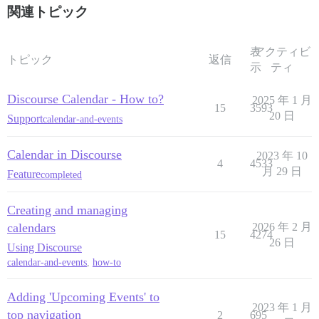
関連トピック
表
アクティビ
トピック
返信
示
ティ
Discourse Calendar - How to?
2025 年 1 月
15
3593
20 日
Support
calendar-and-events
Calendar in Discourse
2023 年 10
4
4533
月 29 日
Feature
completed
Creating and managing
calendars
2026 年 2 月
15
4274
26 日
Using Discourse
calendar-and-events
,
how-to
Adding 'Upcoming Events' to
2023 年 1 月
top navigation
2
695