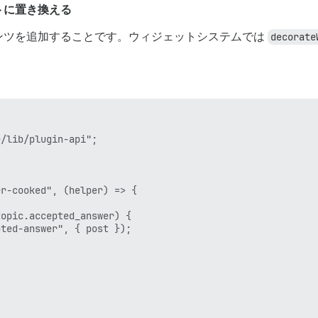
トに置き換える
ンツを追加することです。ウィジェットシステムでは
decorate
/lib/plugin-api";

r-cooked", (helper) => {

opic.accepted_answer) {

ted-answer", { post });
