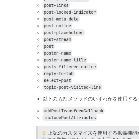
post-links
post-locked-indicator
post-meta-data
post-notice
post-placeholder
post-stream
post
poster-name
poster-name-title
posts-filtered-notice
reply-to-tab
select-post
topic-post-visited-line
以下の API メソッドのいずれかを使用する:
addPostTransformCallback
includePostAttributes
上記のカスタマイズを使用する拡張機能