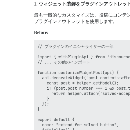
1. ウィジェット装飾をプラグインアウトレッ
最も一般的なカスタマイズは、投稿にコンテ
プラグインアウトレットを使用します。
Before:
// プラグインのイニシャライザーの一部

import { withPluginApi } from "discourse
// ... その他のインポート

function customizeWidgetPost(api) {

  api.decorateWidget("post-contents:afte
    const post = helper.getModel();

    if (post.post_number === 1 && post.t
      return helper.attach("solved-accep
    }

  });

}

export default {

  name: "extend-for-solved-button",
