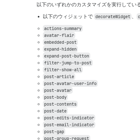
以下のいずれかのカスタマイズを実行してい
以下のウィジェットで
decorateWidget
、
actions-summary
avatar-flair
embedded-post
expand-hidden
expand-post-button
filter-jump-to-post
filter-show-all
post-article
post-avatar-user-info
post-avatar
post-body
post-contents
post-date
post-edits-indicator
post-email-indicator
post-gap
post-group-request