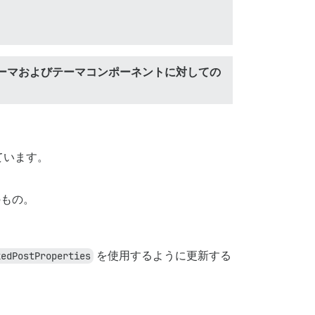
ーマおよびテーマコンポーネントに対しての
ています。
のもの。
kedPostProperties
を使用するように更新する