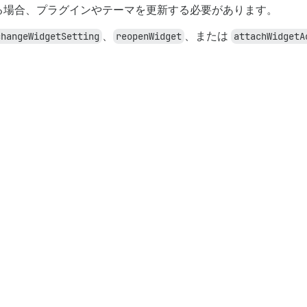
る場合、プラグインやテーマを更新する必要があります。
changeWidgetSetting
、
reopenWidget
、または
attachWidgetA