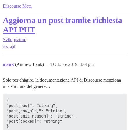
Discourse Meta
Aggiorna un post tramite richiesta
API PUT
Sviluppatore
rest-api
alank
(Andrew Lank)
1
4 Ottobre 2019, 3:01pm
Solo per chiarire, la documentazione API di Discourse menziona
una struttura del genere…
{

"post[raw]": "string",

"post[raw_old]": "string",

"post[edit_reason]": "string",

"post[cooked]": "string"
