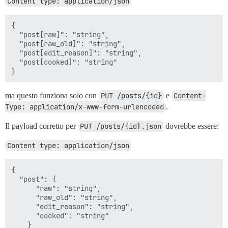
Content type: application/json
{

  "post[raw]": "string",

  "post[raw_old]": "string",

  "post[edit_reason]": "string",

  "post[cooked]": "string"

ma questo funziona solo con
PUT /posts/{id}
e
Content-
Type: application/x-www-form-urlencoded
.
Il payload corretto per
PUT /posts/{id}.json
dovrebbe essere:
Content type: application/json
{

  "post": {

      "raw": "string",

      "raw_old": "string",

      "edit_reason": "string",

      "cooked": "string"

    }
