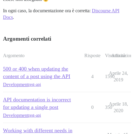
In ogni caso, la documentazione ora è corretta:
Discourse API
Docs
.
Argomenti correlati
Argomento
Risposte
Visualizzazioni
Attività
500 or 400 when updating the
Aprile 24,
content of a post using the API
4
1590
2019
Development
rest-api
API documentation is incorrect
Aprile 18,
for updating a single post
0
350
2020
Development
rest-api
Working with different needs in