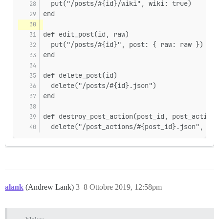
  put("/posts/#{id}/wiki", wiki: true)
end
def edit_post(id, raw)
  put("/posts/#{id}", post: { raw: raw })
end
def delete_post(id)
  delete("/posts/#{id}.json")
end
def destroy_post_action(post_id, post_action_
  delete("/post_actions/#{post_id}.json", pos
alank
(Andrew Lank)
3
8 Ottobre 2019, 12:58pm