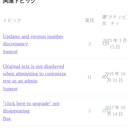
関連トピック
表
アクティビ
トピック
返信
示
ティ
Updates and version number
2025 年 3 月
discrepancy
2
129
15 日
Support
Original text is not displayed
when attempting to customize
2019 年 10
11
901
text as an admin
月 31 日
Support
"click here to upgrade" not
2017 年 10
disappearing
2
1152
月 14 日
Bug