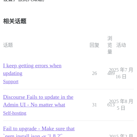
相关话题
浏
话题
回复
览
活动
量
I keep getting errors when
2025 年7 月
updating
26
489
16 日
Support
Discourse Fails to update in the
2025 年8 月
Admin UI - No matter what
31
613
5 日
Self-hosting
Fail to upgrade - Make sure that
`gem install json -v '1.8.2'`
2015 年2 月