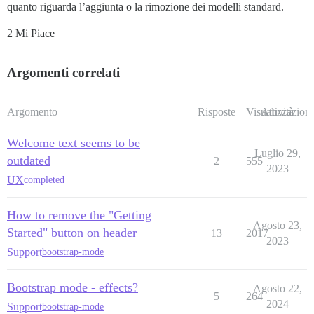
quanto riguarda l’aggiunta o la rimozione dei modelli standard.
2 Mi Piace
Argomenti correlati
Argomento
Risposte
Visualizzazioni
Attività
Welcome text seems to be
Luglio 29,
outdated
2
555
2023
UX
completed
How to remove the "Getting
Agosto 23,
Started" button on header
13
2017
2023
Support
bootstrap-mode
Bootstrap mode - effects?
Agosto 22,
5
264
2024
Support
bootstrap-mode