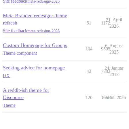
Site feedback
meta-redesign-2026
Meta Branded redesign: theme
21. April
refresh
51
1172
2026
Site feedback
meta-redesign-2026
Custom Homepage for Groups
6. August
104
9505
2025
Theme component
Seeking advice for homepage
24. Januar
42
7882
2018
UX
A reddit-ish theme for
Discourse
120
16562
29. Juli 2026
Theme