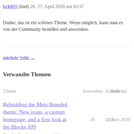
bck055
(bnd)
26
27. April 2026 um 02:37
Danke, das ist ein schönes Theme. Wenn möglich, kann man es
von der Community bestellen und anwenden.
nächste Seite →
Verwandte Themen
Thema
Antworten
Aufrufe
Aktivität
Rebuilding the Meta Branded
theme: New icons, a custom
homepage, and a first look at
26
1102
2. Juni 2026
the Blocks API