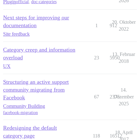
2026
Plugin
official
,
doc-categories
Next steps for improving our
20. Oktober
documentation
1
912
2022
Site feedback
Category creep and information
13. Februar
overload
23
5950
2018
UX
Structuring an active support
community migrating from
14.
67
2375
Dezember
Facebook
2025
Community Building
facebook-migration
Redesigning the default
18. April
category page
118
16512
2017