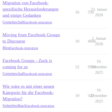
Migration von Facebook:
spezifische Herausforderungen
23. Januar
16
550
und einige Gedanken
2026
Gemeinschaft
facebook-migration
Moving from Facebook Groups
2. Januar
to Discourse
10
4946
2026
Blog
facebook-migration
Facebook Groups - Zuck is
19.
coming for us
52
9719
Dezember
2025
Gemeinschaft
facebook-migration
Wie wäre es mit einer neuen
19.
Kategorie für die Facebook-
19
547
Dezember
Migration?
2025
Seitenfeedback
facebook-migration