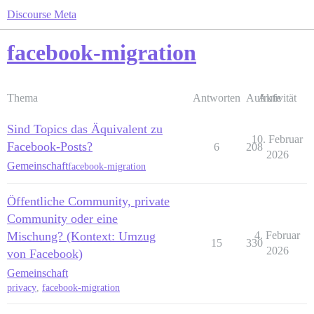
Discourse Meta
facebook-migration
Thema
Antworten
Aufrufe
Aktivität
Sind Topics das Äquivalent zu
10. Februar
Facebook-Posts?
6
208
2026
Gemeinschaft
facebook-migration
Öffentliche Community, private
Community oder eine
Mischung? (Kontext: Umzug
4. Februar
15
330
2026
von Facebook)
Gemeinschaft
privacy
,
facebook-migration