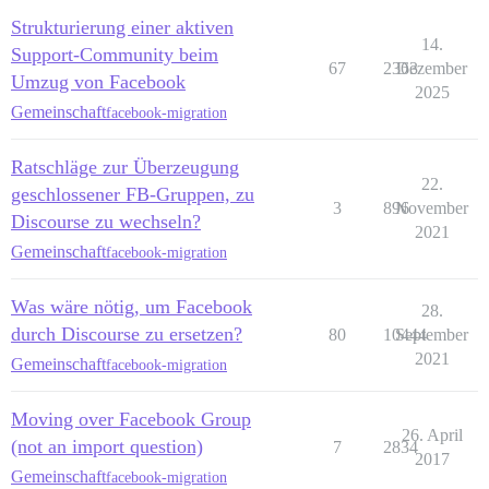
Strukturierung einer aktiven
14.
Support-Community beim
67
2363
Dezember
Umzug von Facebook
2025
Gemeinschaft
facebook-migration
Ratschläge zur Überzeugung
22.
geschlossener FB-Gruppen, zu
3
896
November
Discourse zu wechseln?
2021
Gemeinschaft
facebook-migration
Was wäre nötig, um Facebook
28.
durch Discourse zu ersetzen?
80
10444
September
2021
Gemeinschaft
facebook-migration
Moving over Facebook Group
26. April
(not an import question)
7
2834
2017
Gemeinschaft
facebook-migration