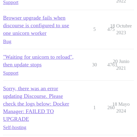
2022
Support
Browser upgrade fails when
discourse is configured to use
18 Octubre
5
475
one unicorn worker
2023
Bug
"Waiting for unicorn to reload",
20 Junio
then update stops
30
4763
2021
Support
Sorry, there was an error
updating Discourse. Please
check the logs below: Docker
18 Mayo
1
260
Manager: FAILED TO
2024
UPGRADE
Self-hosting