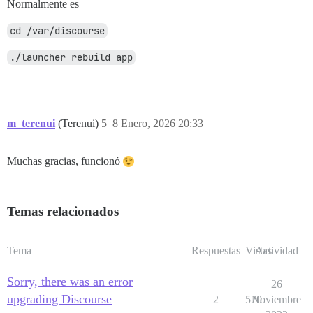
Normalmente es
cd /var/discourse
./launcher rebuild app
m_terenui
(Terenui)
5
8 Enero, 2026 20:33
Muchas gracias, funcionó
Temas relacionados
Tema
Respuestas
Vistas
Actividad
Sorry, there was an error
26
upgrading Discourse
2
570
Noviembre